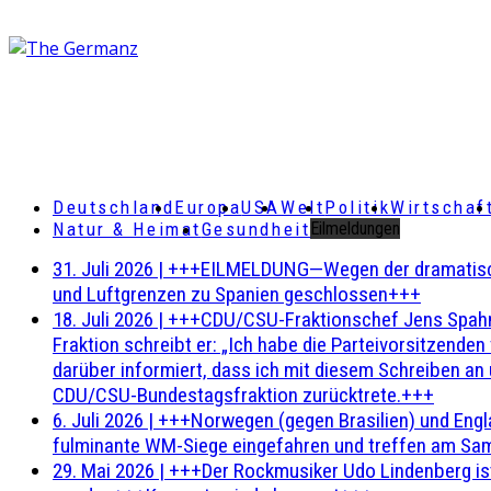
Deutschland
Europa
USA
Welt
Politik
Wirtschaf
Natur & Heimat
Gesundheit
Eilmeldungen
31. Juli 2026
|
+++EILMELDUNG—Wegen der dramatischen 
und Luftgrenzen zu Spanien geschlossen+++
18. Juli 2026
|
+++CDU/CSU-Fraktionschef Jens Spahn ha
Fraktion schreibt er: „Ich habe die Parteivorsitzend
darüber informiert, dass ich mit diesem Schreiben an
CDU/CSU-Bundestagsfraktion zurücktrete.+++
6. Juli 2026
|
+++Norwegen (gegen Brasilien) und Engl
fulminante WM-Siege eingefahren und treffen am Sam
29. Mai 2026
|
+++Der Rockmusiker Udo Lindenberg ist