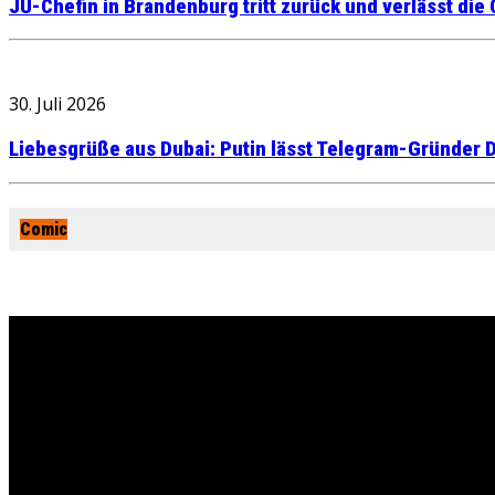
JU-Chefin in Brandenburg tritt zurück und verlässt die
30. Juli 2026
Liebesgrüße aus Dubai: Putin lässt Telegram-Gründer D
Comic