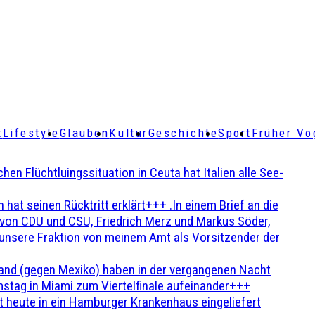
t
Lifestyle
Glauben
Kultur
Geschichte
Sport
Früher Vo
Flüchtluingssituation in Ceuta hat Italien alle See-
t seinen Rücktritt erklärt+++ .In einem Brief an die
en von CDU und CSU, Friedrich Merz und Markus Söder,
 unsere Fraktion von meinem Amt als Vorsitzender der
and (gegen Mexiko) haben in der vergangenen Nacht
stag in Miami zum Viertelfinale aufeinander+++
 heute in ein Hamburger Krankenhaus eingeliefert