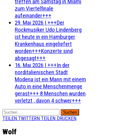
treffen am Samstag in Miami
zum Viertelfinale
aufeinander+++
29. Mai 2026
|
+++Der
Rockmusiker Udo Lindenberg
ist heute in ein Hamburger
Krankenhaus eingeliefert
worden+++Konzerte sind
abgesagt+++
16. Mai 2026
|
+++In der
norditalienischen Stadt
Modena ist ein Mann mit einem
Auto in eine Menschenmenge
gerast+++ 8 Menschen wurden
verletzt , davon 4 schwer+++
Suchen
nach:
TEILEN
TWITTERN
TEILEN
DRUCKEN
Wolf