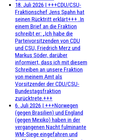
18. Juli 2026
|
+++CDU/CSU-
Fraktionschef Jens Spahn hat
seinen Rücktritt erklärt+++ .In
einem Brief an die Fraktion
schreibt er: „Ich habe die
Parteivorsitzenden von CDU
und CSU, Friedrich Merz und
Markus Söder, darüber
informiert, dass ich mit diesem
Schreiben an unsere Fraktion
von meinem Amt als
Vorsitzender der CDU/CSU-
Bundestagsfraktion
zurücktrete.+++
6. Juli 2026
|
+++Norwegen
(gegen Brasilien) und England
(gegen Mexiko) haben in der
vergangenen Nacht fulminante
WM-Siege eingefahren und