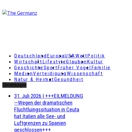
Deutschland
Europa
USA
Welt
Politik
Wirtschaft
Lifestyle
Glauben
Kultur
Geschichte
Sport
Früher Vogel
Familie
Medien
Verteidigung
Wissenschaft
Natur & Heimat
Gesundheit
Eilmeldungen
31. Juli 2026
|
+++EILMELDUNG
—Wegen der dramatischen
Flüchtluingssituation in Ceuta
hat Italien alle See- und
Luftgrenzen zu Spanien
geschlossen+++