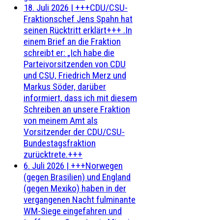
18. Juli 2026
|
+++CDU/CSU-
Fraktionschef Jens Spahn hat
seinen Rücktritt erklärt+++ .In
einem Brief an die Fraktion
schreibt er: „Ich habe die
Parteivorsitzenden von CDU
und CSU, Friedrich Merz und
Markus Söder, darüber
informiert, dass ich mit diesem
Schreiben an unsere Fraktion
von meinem Amt als
Vorsitzender der CDU/CSU-
Bundestagsfraktion
zurücktrete.+++
6. Juli 2026
|
+++Norwegen
(gegen Brasilien) und England
(gegen Mexiko) haben in der
vergangenen Nacht fulminante
WM-Siege eingefahren und