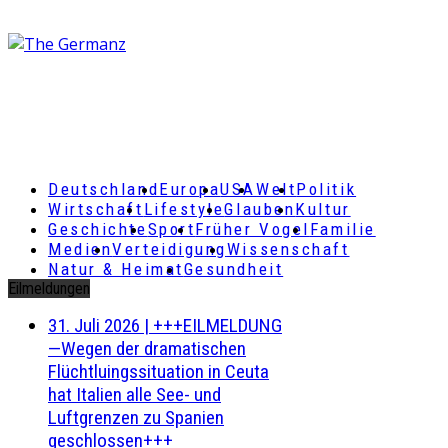
Deutschland
Europa
USA
Welt
Politik
Wirtschaft
Lifestyle
Glauben
Kultur
Geschichte
Sport
Früher Vogel
Familie
Medien
Verteidigung
Wissenschaft
Natur & Heimat
Gesundheit
Eilmeldungen
31. Juli 2026
|
+++EILMELDUNG
—Wegen der dramatischen
Flüchtluingssituation in Ceuta
hat Italien alle See- und
Luftgrenzen zu Spanien
geschlossen+++