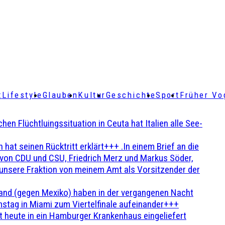
t
Lifestyle
Glauben
Kultur
Geschichte
Sport
Früher Vo
Flüchtluingssituation in Ceuta hat Italien alle See-
t seinen Rücktritt erklärt+++ .In einem Brief an die
en von CDU und CSU, Friedrich Merz und Markus Söder,
 unsere Fraktion von meinem Amt als Vorsitzender der
and (gegen Mexiko) haben in der vergangenen Nacht
stag in Miami zum Viertelfinale aufeinander+++
 heute in ein Hamburger Krankenhaus eingeliefert