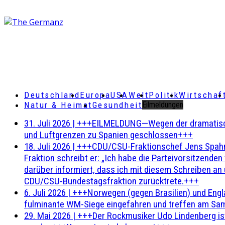
Deutschland
Europa
USA
Welt
Politik
Wirtschaf
Natur & Heimat
Gesundheit
Eilmeldungen
31. Juli 2026
|
+++EILMELDUNG—Wegen der dramatischen 
und Luftgrenzen zu Spanien geschlossen+++
18. Juli 2026
|
+++CDU/CSU-Fraktionschef Jens Spahn ha
Fraktion schreibt er: „Ich habe die Parteivorsitzend
darüber informiert, dass ich mit diesem Schreiben an
CDU/CSU-Bundestagsfraktion zurücktrete.+++
6. Juli 2026
|
+++Norwegen (gegen Brasilien) und Engl
fulminante WM-Siege eingefahren und treffen am Sam
29. Mai 2026
|
+++Der Rockmusiker Udo Lindenberg ist