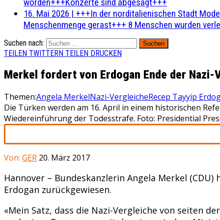
worden+++Konzerte sind abgesagt+++
16. Mai 2026
|
+++In der norditalienischen Stadt Mode
Menschenmenge gerast+++ 8 Menschen wurden verlet
Suchen nach:
TEILEN
TWITTERN
TEILEN
DRUCKEN
Merkel fordert von Erdogan Ende der Nazi-
Themen:
Angela Merkel
Nazi-Vergleiche
Recep Tayyip Erdo
Die Türken werden am 16. April in einem historischen Re
Wiedereinführung der Todesstrafe. Foto: Presidential Pres
Von:
GER
20. März 2017
Hannover – Bundeskanzlerin Angela Merkel (CDU) h
Erdogan zurückgewiesen.
«Mein Satz, dass die Nazi-Vergleiche von seiten 