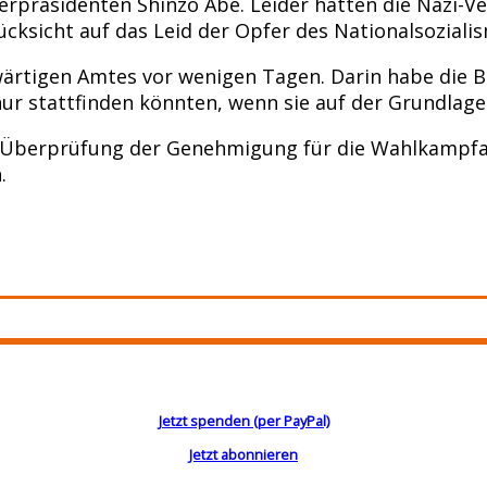
rpräsidenten Shinzo Abe. Leider hätten die Nazi-Ve
ücksicht auf das Leid der Opfer des Nationalsoziali
swärtigen Amtes vor wenigen Tagen. Darin habe die 
 nur stattfinden könnten, wenn sie auf der Grundlag
ne Überprüfung der Genehmigung für die Wahlkampfa
.
Jetzt spenden (per PayPal)
Jetzt abonnieren