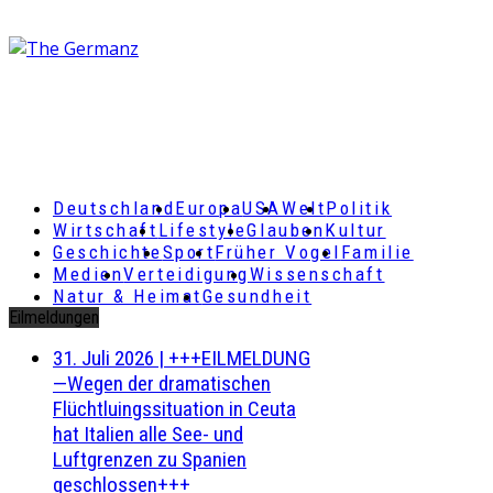
Deutschland
Europa
USA
Welt
Politik
Wirtschaft
Lifestyle
Glauben
Kultur
Geschichte
Sport
Früher Vogel
Familie
Medien
Verteidigung
Wissenschaft
Natur & Heimat
Gesundheit
Eilmeldungen
31. Juli 2026
|
+++EILMELDUNG
—Wegen der dramatischen
Flüchtluingssituation in Ceuta
hat Italien alle See- und
Luftgrenzen zu Spanien
geschlossen+++