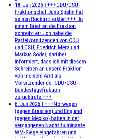
18. Juli 2026
|
+++CDU/CSU-
Fraktionschef Jens Spahn hat
seinen Rücktritt erklärt+++ .In
einem Brief an die Fraktion
schreibt er: „Ich habe die
Parteivorsitzenden von CDU
und CSU, Friedrich Merz und
Markus Söder, darüber
informiert, dass ich mit diesem
Schreiben an unsere Fraktion
von meinem Amt als
Vorsitzender der CDU/CSU-
Bundestagsfraktion
zurücktrete.+++
6. Juli 2026
|
+++Norwegen
(gegen Brasilien) und England
(gegen Mexiko) haben in der
vergangenen Nacht fulminante
WM-Siege eingefahren und