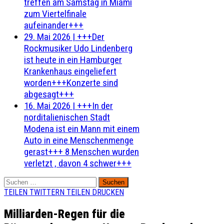
treffen am Samstag in Miami
zum Viertelfinale
aufeinander+++
29. Mai 2026
|
+++Der
Rockmusiker Udo Lindenberg
ist heute in ein Hamburger
Krankenhaus eingeliefert
worden+++Konzerte sind
abgesagt+++
16. Mai 2026
|
+++In der
norditalienischen Stadt
Modena ist ein Mann mit einem
Auto in eine Menschenmenge
gerast+++ 8 Menschen wurden
verletzt , davon 4 schwer+++
Suchen
nach:
TEILEN
TWITTERN
TEILEN
DRUCKEN
Milliarden-Regen für die