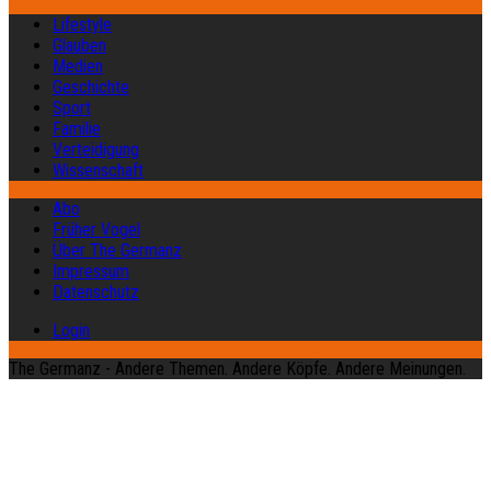
Lifestyle
Glauben
Medien
Geschichte
Sport
Familie
Verteidigung
Wissenschaft
Abo
Früher Vogel
Über The Germanz
Impressum
Datenschutz
Login
The Germanz - Andere Themen. Andere Köpfe. Andere Meinungen.