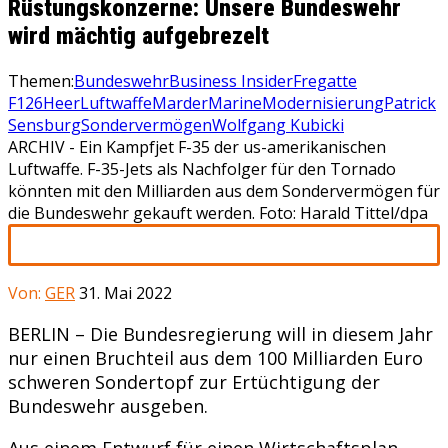
Rüstungskonzerne: Unsere Bundeswehr
wird mächtig aufgebrezelt
Themen:
Bundeswehr
Business Insider
Fregatte
F126
Heer
Luftwaffe
Marder
Marine
Modernisierung
Patrick
Sensburg
Sondervermögen
Wolfgang Kubicki
ARCHIV - Ein Kampfjet F-35 der us-amerikanischen
Luftwaffe. F-35-Jets als Nachfolger für den Tornado
könnten mit den Milliarden aus dem Sondervermögen für
die Bundeswehr gekauft werden. Foto: Harald Tittel/dpa
Von:
GER
31. Mai 2022
BERLIN – Die Bundesregierung will in diesem Jahr
nur einen Bruchteil aus dem 100 Milliarden Euro
schweren Sondertopf zur Ertüchtigung der
Bundeswehr ausgeben.
Aus einem Entwurf für einen Wirtschaftsplan