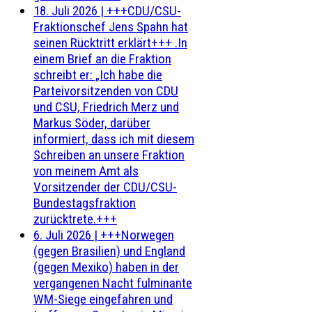
18. Juli 2026
|
+++CDU/CSU-
Fraktionschef Jens Spahn hat
seinen Rücktritt erklärt+++ .In
einem Brief an die Fraktion
schreibt er: „Ich habe die
Parteivorsitzenden von CDU
und CSU, Friedrich Merz und
Markus Söder, darüber
informiert, dass ich mit diesem
Schreiben an unsere Fraktion
von meinem Amt als
Vorsitzender der CDU/CSU-
Bundestagsfraktion
zurücktrete.+++
6. Juli 2026
|
+++Norwegen
(gegen Brasilien) und England
(gegen Mexiko) haben in der
vergangenen Nacht fulminante
WM-Siege eingefahren und