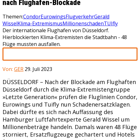
nach Flughafen-Blockade
Themen:
Condor
Eurowings
Flugverkehr
Gerald
Wissel
Klima-Extremismus
Millionenschaden
TUIfly
Der internationale Flughafen von Düsseldorf.
Hierblockierten Klima-Extremisten die Stadtbahn - 48
Flüge mussten ausfallen.
Von:
GER
29. Juli 2023
DÜSSELDORF – Nach der Blockade am Flughaften
Düsseldorf durch die Klima-Extremistengruppe
»Letzte Generation« prüfen die Fluglinien Condor,
Eurowings und Tuifly nun Schadenersatzklagen.
Dabei dürfte es sich nach Auffassung des
Hamburger Luftfahrtexperte Gerald Wissel um
Millionenbeträge handeln. Damals waren 48 Flüge
storniert, Ersatzflugzeuge gechartert und Hotels