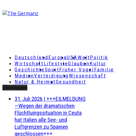
Deutschland
Europa
USA
Welt
Politik
Wirtschaft
Lifestyle
Glauben
Kultur
Geschichte
Sport
Früher Vogel
Familie
Medien
Verteidigung
Wissenschaft
Natur & Heimat
Gesundheit
Eilmeldungen
31. Juli 2026
|
+++EILMELDUNG
—Wegen der dramatischen
Flüchtluingssituation in Ceuta
hat Italien alle See- und
Luftgrenzen zu Spanien
geschlossen+++