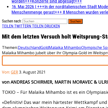
worden+++Konzerte sind abgesagt+++
16. Mai 2026
|
+++In der norditalienischen Stadt Mode
Menschenmenge gerast+++ 8 Menschen wurden verlet
Suchen nach:
TEILEN
TWITTERN
TEILEN
DRUCKEN
Mit dem letzten Versuch holt Weitsprung-S
Themen:
Deutschland
Gold
Malaika Mihambo
Olympische Sp
Malaika Mihambo jubelt über ihr Olympia-Gold im Weitspr
Von:
GER
3. August 2021
von ANDREAS SCHIRMER, MARTIN MORAVEC & ULRI
TOKIO – Für Malaika Mihambo ist es ein Olympiasi
«Definitiv! Das war mein härtester Wettkampf und d
dem olympischen Weitsprung-Krimi am Dienstag in 