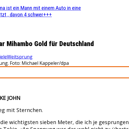
na ist ein Mann mit einem Auto in eine
zt , davon 4 schwer+++
tar Mihambo Gold für Deutschland
iele
Weitsprung
ung. Foto: Michael Kappeler/dpa
KE JOHN
eg mit Sternchen.
ie wichtigsten sieben Meter, die ich je gesprungen 
Tokio. «An Spannung war das wohl nicht zu übertre