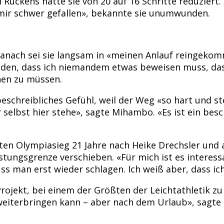
ckens hatte sie von 20 auf 16 Schritte reduziert. 
 mir schwer gefallen», bekannte sie unumwunden.
, danach sei sie langsam in «meinen Anlauf reingek
en, dass ich niemandem etwas beweisen muss, dass i
en zu müssen.
eschreibliches Gefühl, weil der Weg «so hart und ste
r selbst hier stehe», sagte Mihambo. «Es ist ein bes
ten Olympiasieg 21 Jahre nach Heike Drechsler und 
stungsgrenze verschieben. «Für mich ist es interess
s man erst wieder schlagen. Ich weiß aber, dass ich
 Projekt, bei einem der Größten der Leichtathletik zu
weiterbringen kann – aber nach dem Urlaub», sagt