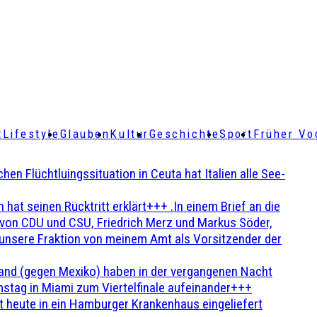
t
Lifestyle
Glauben
Kultur
Geschichte
Sport
Früher Vo
Flüchtluingssituation in Ceuta hat Italien alle See-
t seinen Rücktritt erklärt+++ .In einem Brief an die
en von CDU und CSU, Friedrich Merz und Markus Söder,
 unsere Fraktion von meinem Amt als Vorsitzender der
and (gegen Mexiko) haben in der vergangenen Nacht
stag in Miami zum Viertelfinale aufeinander+++
 heute in ein Hamburger Krankenhaus eingeliefert