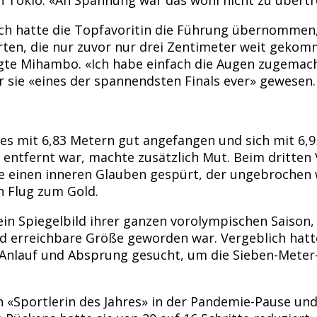
uch hatte die Topfavoritin die Führung übernommen
ten, die nur zuvor nur drei Zentimeter weit gekomme
te Mihambo. «Ich habe einfach die Augen zugemacht,
 sie «eines der spannendsten Finals ever» gewesen.
es mit 6,83 Metern gut angefangen und sich mit 6,95
tfernt war, machte zusätzlich Mut. Beim dritten Ve
be einen inneren Glauben gespürt, der ungebrochen w
 Flug zum Gold.
ein Spiegelbild ihrer ganzen vorolympischen Saison
nd erreichbare Größe geworden war. Vergeblich hat
lauf und Absprung gesucht, um die Sieben-Meter-Ba
n «Sportlerin des Jahres» in der Pandemie-Pause un