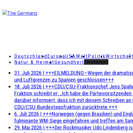
Deutschland
Europa
USA
Welt
Politik
Wirtschaf
Natur & Heimat
Gesundheit
Eilmeldungen
31. Juli 2026
|
+++EILMELDUNG—Wegen der dramatischen 
und Luftgrenzen zu Spanien geschlossen+++
18. Juli 2026
|
+++CDU/CSU-Fraktionschef Jens Spahn ha
Fraktion schreibt er: „Ich habe die Parteivorsitzend
darüber informiert, dass ich mit diesem Schreiben an
CDU/CSU-Bundestagsfraktion zurücktrete.+++
6. Juli 2026
|
+++Norwegen (gegen Brasilien) und Engl
fulminante WM-Siege eingefahren und treffen am Sam
29. Mai 2026
|
+++Der Rockmusiker Udo Lindenberg ist