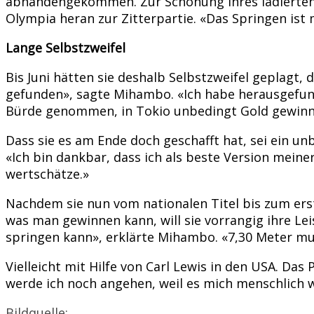
abhandengekommen. Zur Schonung ihres lädierten Rü
Olympia heran zur Zitterpartie. «Das Springen ist
Lange Selbstzweifel
Bis Juni hätten sie deshalb Selbstzweifel geplagt
gefunden», sagte Mihambo. «Ich habe herausgefund
Bürde genommen, in Tokio unbedingt Gold gewinn
Dass sie es am Ende doch geschafft hat, sei ein unb
«Ich bin dankbar, dass ich als beste Version meine
wertschätze.»
Nachdem sie nun vom nationalen Titel bis zum ers
was man gewinnen kann, will sie vorrangig ihre Lei
springen kann», erklärte Mihambo. «7,30 Meter mus
Vielleicht mit Hilfe von Carl Lewis in den USA. Das
werde ich noch angehen, weil es mich menschlich 
Bildquelle: