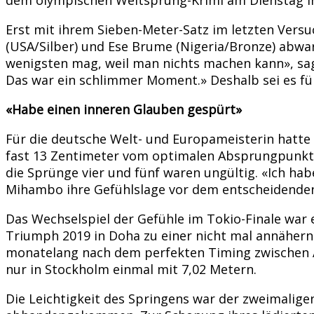
Erst mit ihrem Sieben-Meter-Satz im letzten Vers
(USA/Silber) und Ese Brume (Nigeria/Bronze) abwar
wenigsten mag, weil man nichts machen kann», sag
Das war ein schlimmer Moment.» Deshalb sei es für
«Habe einen inneren Glauben gespürt»
Für die deutsche Welt- und Europameisterin hatte 
fast 13 Zentimeter vom optimalen Absprungpunkt en
die Sprünge vier und fünf waren ungültig. «Ich ha
Mihambo ihre Gefühlslage vor dem entscheidenden
Das Wechselspiel der Gefühle im Tokio-Finale war 
Triumph 2019 in Doha zu einer nicht mal annäher
monatelang nach dem perfekten Timing zwischen An
nur in Stockholm einmal mit 7,02 Metern.
Die Leichtigkeit des Springens war der zweimalige