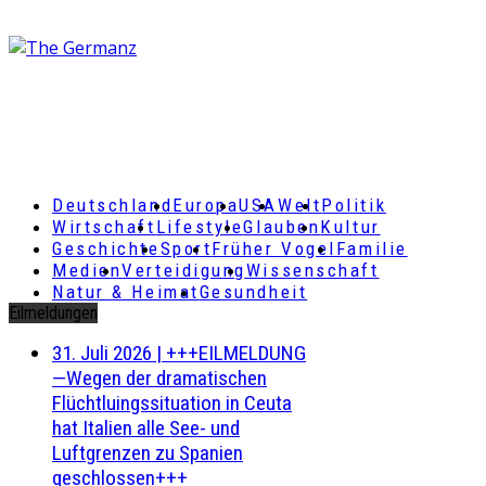
Deutschland
Europa
USA
Welt
Politik
Wirtschaft
Lifestyle
Glauben
Kultur
Geschichte
Sport
Früher Vogel
Familie
Medien
Verteidigung
Wissenschaft
Natur & Heimat
Gesundheit
Eilmeldungen
31. Juli 2026
|
+++EILMELDUNG
—Wegen der dramatischen
Flüchtluingssituation in Ceuta
hat Italien alle See- und
Luftgrenzen zu Spanien
geschlossen+++