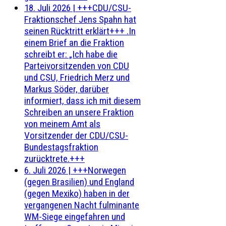
18. Juli 2026
|
+++CDU/CSU-
Fraktionschef Jens Spahn hat
seinen Rücktritt erklärt+++ .In
einem Brief an die Fraktion
schreibt er: „Ich habe die
Parteivorsitzenden von CDU
und CSU, Friedrich Merz und
Markus Söder, darüber
informiert, dass ich mit diesem
Schreiben an unsere Fraktion
von meinem Amt als
Vorsitzender der CDU/CSU-
Bundestagsfraktion
zurücktrete.+++
6. Juli 2026
|
+++Norwegen
(gegen Brasilien) und England
(gegen Mexiko) haben in der
vergangenen Nacht fulminante
WM-Siege eingefahren und