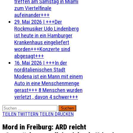
treffen am Samstag in Miami
zum Viertelfinale
aufeinander+++
29. Mai 2026
|
+++Der
Rockmusiker Udo Lindenberg
ist heute in ein Hamburger
Krankenhaus eingeliefert
worden+++Konzerte sind
abgesagt+++
16. Mai 2026
|
+++In der
norditalienischen Stadt
Modena ist ein Mann mit einem
Auto in eine Menschenmenge
gerast+++ 8 Menschen wurden
verletzt , davon 4 schwer+++
Suchen
nach:
TEILEN
TWITTERN
TEILEN
DRUCKEN
Mord in Freiburg: ARD reicht