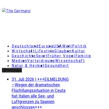
Deutschland
Europa
USA
Welt
Politik
Wirtschaft
Lifestyle
Glauben
Kultur
Geschichte
Sport
Früher Vogel
Familie
Medien
Verteidigung
Wissenschaft
Natur & Heimat
Gesundheit
Eilmeldungen
31. Juli 2026
|
+++EILMELDUNG
—Wegen der dramatischen
Flüchtluingssituation in Ceuta
hat Italien alle See- und
Luftgrenzen zu Spanien
geschlossen+++