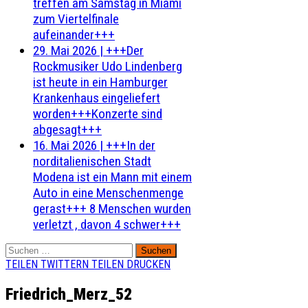
treffen am Samstag in Miami
zum Viertelfinale
aufeinander+++
29. Mai 2026
|
+++Der
Rockmusiker Udo Lindenberg
ist heute in ein Hamburger
Krankenhaus eingeliefert
worden+++Konzerte sind
abgesagt+++
16. Mai 2026
|
+++In der
norditalienischen Stadt
Modena ist ein Mann mit einem
Auto in eine Menschenmenge
gerast+++ 8 Menschen wurden
verletzt , davon 4 schwer+++
Suchen
nach:
TEILEN
TWITTERN
TEILEN
DRUCKEN
Friedrich_Merz_52