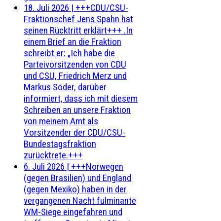
18. Juli 2026
|
+++CDU/CSU-
Fraktionschef Jens Spahn hat
seinen Rücktritt erklärt+++ .In
einem Brief an die Fraktion
schreibt er: „Ich habe die
Parteivorsitzenden von CDU
und CSU, Friedrich Merz und
Markus Söder, darüber
informiert, dass ich mit diesem
Schreiben an unsere Fraktion
von meinem Amt als
Vorsitzender der CDU/CSU-
Bundestagsfraktion
zurücktrete.+++
6. Juli 2026
|
+++Norwegen
(gegen Brasilien) und England
(gegen Mexiko) haben in der
vergangenen Nacht fulminante
WM-Siege eingefahren und