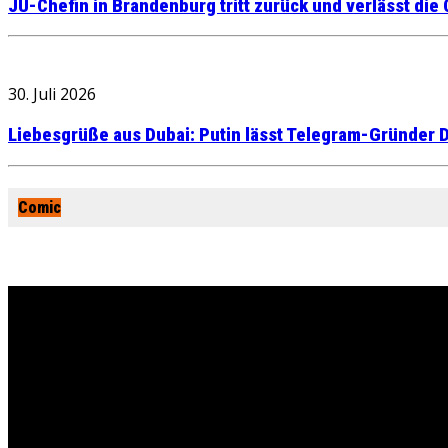
JU-Chefin in Brandenburg tritt zurück und verlässt die
30. Juli 2026
Liebesgrüße aus Dubai: Putin lässt Telegram-Gründer D
Comic