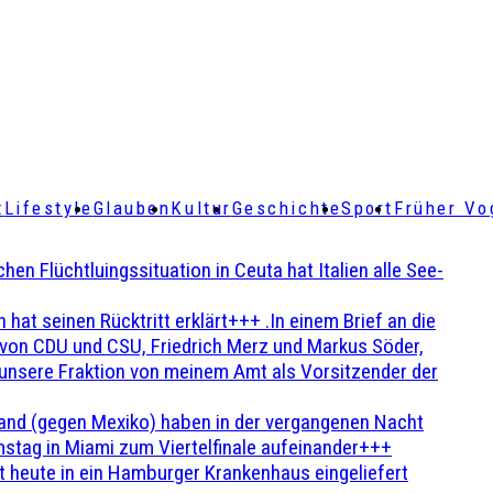
t
Lifestyle
Glauben
Kultur
Geschichte
Sport
Früher Vo
Flüchtluingssituation in Ceuta hat Italien alle See-
t seinen Rücktritt erklärt+++ .In einem Brief an die
en von CDU und CSU, Friedrich Merz und Markus Söder,
 unsere Fraktion von meinem Amt als Vorsitzender der
and (gegen Mexiko) haben in der vergangenen Nacht
stag in Miami zum Viertelfinale aufeinander+++
 heute in ein Hamburger Krankenhaus eingeliefert