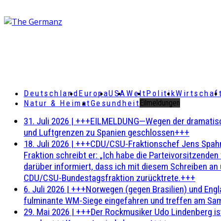
Deutschland
Europa
USA
Welt
Politik
Wirtschaf
Natur & Heimat
Gesundheit
Eilmeldungen
31. Juli 2026
|
+++EILMELDUNG—Wegen der dramatischen 
und Luftgrenzen zu Spanien geschlossen+++
18. Juli 2026
|
+++CDU/CSU-Fraktionschef Jens Spahn ha
Fraktion schreibt er: „Ich habe die Parteivorsitzend
darüber informiert, dass ich mit diesem Schreiben an
CDU/CSU-Bundestagsfraktion zurücktrete.+++
6. Juli 2026
|
+++Norwegen (gegen Brasilien) und Engl
fulminante WM-Siege eingefahren und treffen am Sam
29. Mai 2026
|
+++Der Rockmusiker Udo Lindenberg ist