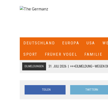
DEUTSCHLAND
EUROPA
USA
W
SPORT
FRÜHER VOGEL
FAMILIE
31. JULI 2026
|
+++EILMELDUNG—WEGEN DE
EILMELDUNGEN
ITALIEN ALLE SEE- UND LUFTGRENZEN ZU
18. JULI 2026
|
+++CDU/CSU-FRAKTIONSCHEF JENS SPAHN HA
TEILEN
TWITTERN
FRAKTION SCHREIBT ER: „ICH HABE DIE PARTEIVORSITZEND
DARÜBER INFORMIERT, DASS ICH MIT DIESEM SCHREIBEN A
CDU/CSU-BUNDESTAGSFRAKTION ZURÜCKTRETE.+++