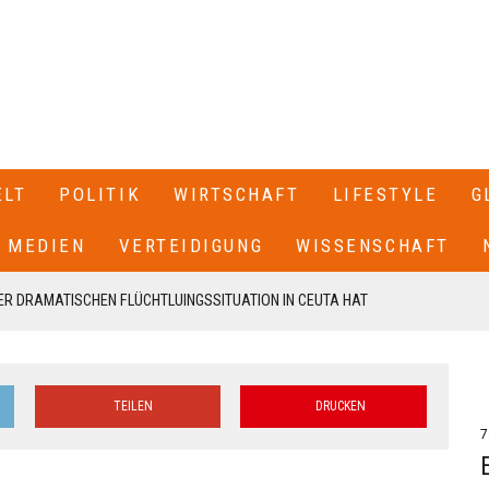
ELT
POLITIK
WIRTSCHAFT
LIFESTYLE
G
MEDIEN
VERTEIDIGUNG
WISSENSCHAFT
R DRAMATISCHEN FLÜCHTLUINGSSITUATION IN CEUTA HAT
 SPANIEN GESCHLOSSEN+++
T SEINEN RÜCKTRITT ERKLÄRT+++ .IN EINEM BRIEF AN DIE
TEILEN
DRUCKEN
EN VON CDU UND CSU, FRIEDRICH MERZ UND MARKUS SÖDER,
7
N UNSERE FRAKTION VON MEINEM AMT ALS VORSITZENDER DER