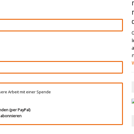
AND (GEGEN MEXIKO) HABEN IN DER VERGANGENEN NACHT
STAG IN MIAMI ZUM VIERTELFINALE AUFEINANDER+++
HEUTE IN EIN HAMBURGER KRANKENHAUS EINGELIEFERT
l
NA IST EIN MANN MIT EINEM AUTO IN EINE MENSCHENMENGE
HWER+++
W
sere Arbeit mit einer Spende
nden (per PayPal)
t abonnieren