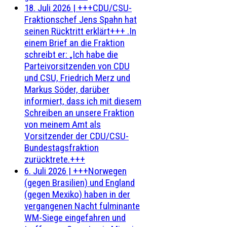
18. Juli 2026
|
+++CDU/CSU-
Fraktionschef Jens Spahn hat
seinen Rücktritt erklärt+++ .In
einem Brief an die Fraktion
schreibt er: „Ich habe die
Parteivorsitzenden von CDU
und CSU, Friedrich Merz und
Markus Söder, darüber
informiert, dass ich mit diesem
Schreiben an unsere Fraktion
von meinem Amt als
Vorsitzender der CDU/CSU-
Bundestagsfraktion
zurücktrete.+++
6. Juli 2026
|
+++Norwegen
(gegen Brasilien) und England
(gegen Mexiko) haben in der
vergangenen Nacht fulminante
WM-Siege eingefahren und