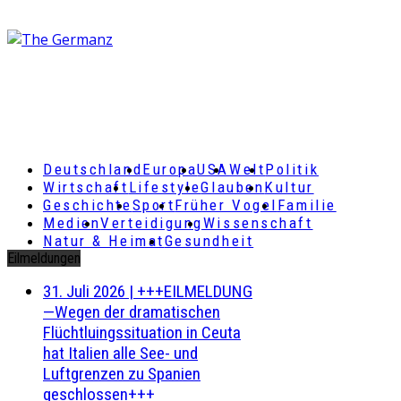
Deutschland
Europa
USA
Welt
Politik
Wirtschaft
Lifestyle
Glauben
Kultur
Geschichte
Sport
Früher Vogel
Familie
Medien
Verteidigung
Wissenschaft
Natur & Heimat
Gesundheit
Eilmeldungen
31. Juli 2026
|
+++EILMELDUNG
—Wegen der dramatischen
Flüchtluingssituation in Ceuta
hat Italien alle See- und
Luftgrenzen zu Spanien
geschlossen+++