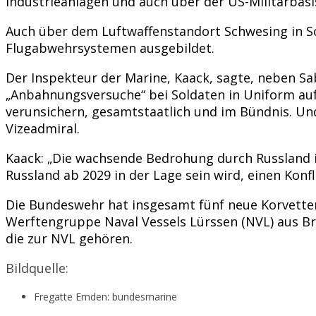
Industrieanlagen und auch über der US-Militärbasis
Auch über dem Luftwaffenstandort Schwesing in Sc
Flugabwehrsystemen ausgebildet.
Der Inspekteur der Marine, Kaack, sagte, neben S
„Anbahnungsversuche“ bei Soldaten in Uniform auf
verunsichern, gesamtstaatlich und im Bündnis. Und
Vizeadmiral.
Kaack: „Die wachsende Bedrohung durch Russland is
Russland ab 2029 in der Lage sein wird, einen Konf
Die Bundeswehr hat insgesamt fünf neue Korvetten 
Werftengruppe Naval Vessels Lürssen (NVL) aus 
die zur NVL gehören.
Bildquelle:
Fregatte Emden: bundesmarine