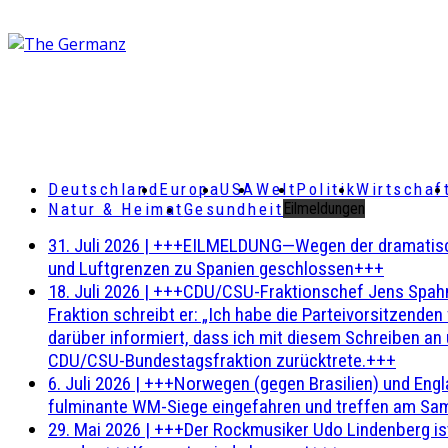
Deutschland
Europa
USA
Welt
Politik
Wirtschaf
Natur & Heimat
Gesundheit
Eilmeldungen
31. Juli 2026
|
+++EILMELDUNG—Wegen der dramatischen 
und Luftgrenzen zu Spanien geschlossen+++
18. Juli 2026
|
+++CDU/CSU-Fraktionschef Jens Spahn ha
Fraktion schreibt er: „Ich habe die Parteivorsitzend
darüber informiert, dass ich mit diesem Schreiben an
CDU/CSU-Bundestagsfraktion zurücktrete.+++
6. Juli 2026
|
+++Norwegen (gegen Brasilien) und Engl
fulminante WM-Siege eingefahren und treffen am Sam
29. Mai 2026
|
+++Der Rockmusiker Udo Lindenberg ist