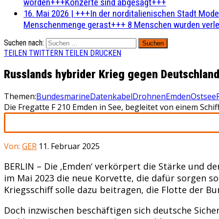
worden+++Konzerte sind abgesagt+++
16. Mai 2026
|
+++In der norditalienischen Stadt Mode
Menschenmenge gerast+++ 8 Menschen wurden verlet
Suchen nach:
TEILEN
TWITTERN
TEILEN
DRUCKEN
Russlands hybrider Krieg gegen Deutschlan
Themen:
Bundesmarine
Datenkabel
Drohnen
Emden
Ostsee
Die Fregatte F 210 Emden in See, begleitet von einem Schi
Von:
GER
11. Februar 2025
BERLIN – Die ‚Emden‘ verkörpert die Stärke und de
im Mai 2023 die neue Korvette, die dafür sorgen s
Kriegsschiff solle dazu beitragen, die Flotte der B
Doch inzwischen beschäftigen sich deutsche Sich