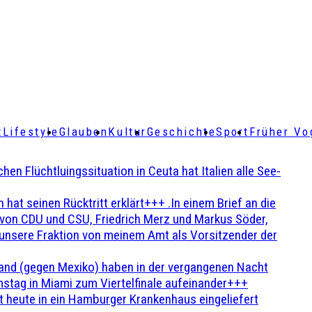
t
Lifestyle
Glauben
Kultur
Geschichte
Sport
Früher Vo
Flüchtluingssituation in Ceuta hat Italien alle See-
t seinen Rücktritt erklärt+++ .In einem Brief an die
en von CDU und CSU, Friedrich Merz und Markus Söder,
 unsere Fraktion von meinem Amt als Vorsitzender der
and (gegen Mexiko) haben in der vergangenen Nacht
stag in Miami zum Viertelfinale aufeinander+++
 heute in ein Hamburger Krankenhaus eingeliefert