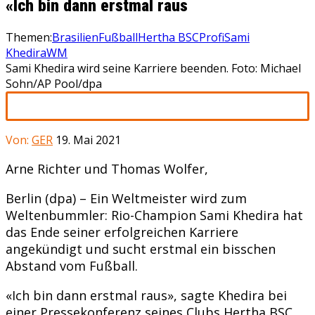
«Ich bin dann erstmal raus
Themen:
Brasilien
Fußball
Hertha BSC
Profi
Sami
Khedira
WM
Sami Khedira wird seine Karriere beenden. Foto: Michael
Sohn/AP Pool/dpa
Von:
GER
19. Mai 2021
Arne Richter und Thomas Wolfer,
Berlin (dpa) – Ein Weltmeister wird zum
Weltenbummler: Rio-Champion Sami Khedira hat
das Ende seiner erfolgreichen Karriere
angekündigt und sucht erstmal ein bisschen
Abstand vom Fußball.
«Ich bin dann erstmal raus», sagte Khedira bei
einer Pressekonferenz seines Clubs Hertha BSC.