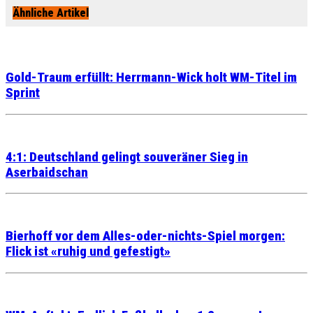
Ähnliche Artikel
Gold-Traum erfüllt: Herrmann-Wick holt WM-Titel im
Sprint
4:1: Deutschland gelingt souveräner Sieg in
Aserbaidschan
Bierhoff vor dem Alles-oder-nichts-Spiel morgen:
Flick ist «ruhig und gefestigt»