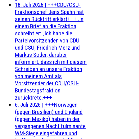
18. Juli 2026
|
+++CDU/CSU-
Fraktionschef Jens Spahn hat
seinen Rücktritt erklärt+++ .In
einem Brief an die Fraktion
schreibt er: „Ich habe die
Parteivorsitzenden von CDU
und CSU, Friedrich Merz und
Markus Söder, darüber
informiert, dass ich mit diesem
Schreiben an unsere Fraktion
von meinem Amt als
Vorsitzender der CDU/CSU-
Bundestagsfraktion
zurücktrete.+++
6. Juli 2026
|
+++Norwegen
(gegen Brasilien) und England
(gegen Mexiko) haben in der
vergangenen Nacht fulminante
WM-Siege eingefahren und