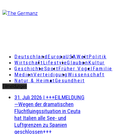
Deutschland
Europa
USA
Welt
Politik
Wirtschaft
Lifestyle
Glauben
Kultur
Geschichte
Sport
Früher Vogel
Familie
Medien
Verteidigung
Wissenschaft
Natur & Heimat
Gesundheit
Eilmeldungen
31. Juli 2026
|
+++EILMELDUNG
—Wegen der dramatischen
Flüchtluingssituation in Ceuta
hat Italien alle See- und
Luftgrenzen zu Spanien
geschlossen+++