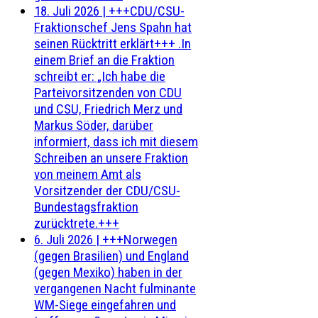
18. Juli 2026
|
+++CDU/CSU-
Fraktionschef Jens Spahn hat
seinen Rücktritt erklärt+++ .In
einem Brief an die Fraktion
schreibt er: „Ich habe die
Parteivorsitzenden von CDU
und CSU, Friedrich Merz und
Markus Söder, darüber
informiert, dass ich mit diesem
Schreiben an unsere Fraktion
von meinem Amt als
Vorsitzender der CDU/CSU-
Bundestagsfraktion
zurücktrete.+++
6. Juli 2026
|
+++Norwegen
(gegen Brasilien) und England
(gegen Mexiko) haben in der
vergangenen Nacht fulminante
WM-Siege eingefahren und