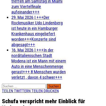
treffen am Samstag in Miami
zum Viertelfinale
aufeinander+++
29. Mai 2026
|
+++Der
Rockmusiker Udo Lindenberg
ist heute in ein Hamburger
Krankenhaus eingeliefert
worden+++Konzerte sind
abgesagt+++
16. Mai 2026
|
+++In der
norditalienischen Stadt
Modena ist ein Mann mit einem
Auto in eine Menschenmenge
gerast+++ 8 Menschen wurden
verletzt , davon 4 schwer+++
Suchen
nach:
TEILEN
TWITTERN
TEILEN
DRUCKEN
Schufa verspricht mehr Einblick für