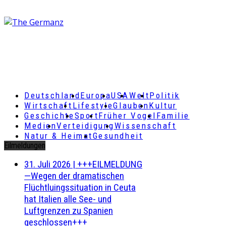
Deutschland
Europa
USA
Welt
Politik
Wirtschaft
Lifestyle
Glauben
Kultur
Geschichte
Sport
Früher Vogel
Familie
Medien
Verteidigung
Wissenschaft
Natur & Heimat
Gesundheit
Eilmeldungen
31. Juli 2026
|
+++EILMELDUNG
—Wegen der dramatischen
Flüchtluingssituation in Ceuta
hat Italien alle See- und
Luftgrenzen zu Spanien
geschlossen+++