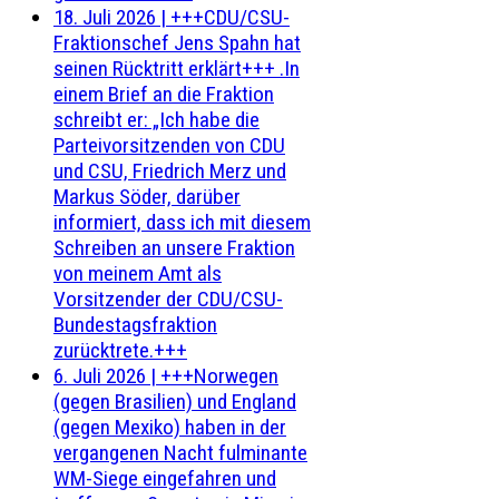
18. Juli 2026
|
+++CDU/CSU-
Fraktionschef Jens Spahn hat
seinen Rücktritt erklärt+++ .In
einem Brief an die Fraktion
schreibt er: „Ich habe die
Parteivorsitzenden von CDU
und CSU, Friedrich Merz und
Markus Söder, darüber
informiert, dass ich mit diesem
Schreiben an unsere Fraktion
von meinem Amt als
Vorsitzender der CDU/CSU-
Bundestagsfraktion
zurücktrete.+++
6. Juli 2026
|
+++Norwegen
(gegen Brasilien) und England
(gegen Mexiko) haben in der
vergangenen Nacht fulminante
WM-Siege eingefahren und