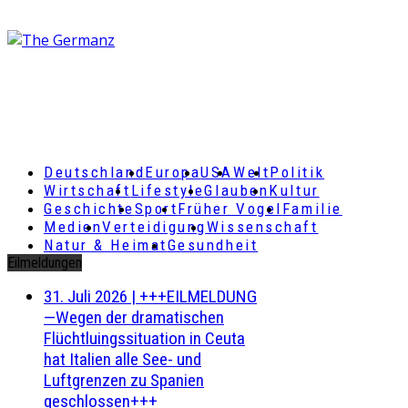
Deutschland
Europa
USA
Welt
Politik
Wirtschaft
Lifestyle
Glauben
Kultur
Geschichte
Sport
Früher Vogel
Familie
Medien
Verteidigung
Wissenschaft
Natur & Heimat
Gesundheit
Eilmeldungen
31. Juli 2026
|
+++EILMELDUNG
—Wegen der dramatischen
Flüchtluingssituation in Ceuta
hat Italien alle See- und
Luftgrenzen zu Spanien
geschlossen+++