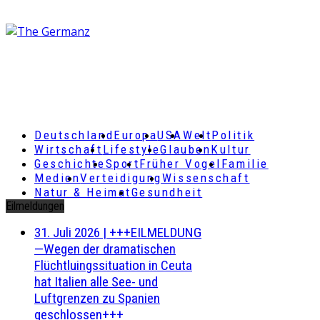
Deutschland
Europa
USA
Welt
Politik
Wirtschaft
Lifestyle
Glauben
Kultur
Geschichte
Sport
Früher Vogel
Familie
Medien
Verteidigung
Wissenschaft
Natur & Heimat
Gesundheit
Eilmeldungen
31. Juli 2026
|
+++EILMELDUNG
—Wegen der dramatischen
Flüchtluingssituation in Ceuta
hat Italien alle See- und
Luftgrenzen zu Spanien
geschlossen+++