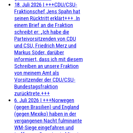
18. Juli 2026
|
+++CDU/CSU-
Fraktionschef Jens Spahn hat
seinen Rücktritt erklärt+++ .In
einem Brief an die Fraktion
schreibt er: „Ich habe die
Parteivorsitzenden von CDU
und CSU, Friedrich Merz und
Markus Söder, darüber
informiert, dass ich mit diesem
Schreiben an unsere Fraktion
von meinem Amt als
Vorsitzender der CDU/CSU-
Bundestagsfraktion
zurücktrete.+++
6. Juli 2026
|
+++Norwegen
(gegen Brasilien) und England
(gegen Mexiko) haben in der
vergangenen Nacht fulminante
WM-Siege eingefahren und