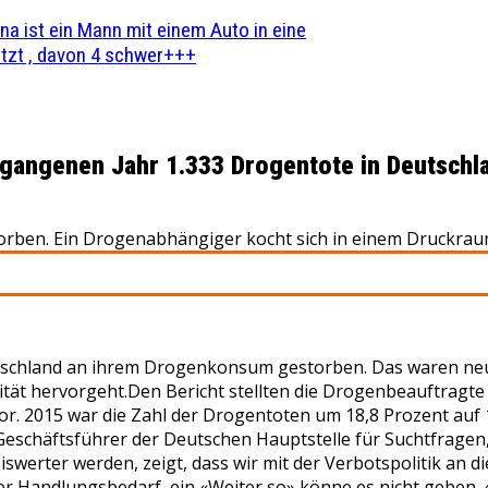
na ist ein Mann mit einem Auto in eine
zt , davon 4 schwer+++
ngenen Jahr 1.333 Drogentote in Deutschl
en. Ein Drogenabhängiger kocht sich in einem Druckraum i
utschland an ihrem Drogenkonsum gestorben. Das waren neu
lität hervorgeht.Den Bericht stellten die Drogenbeauftragt
r. 2015 war die Zahl der Drogentoten um 18,8 Prozent auf 1
Geschäftsführer der Deutschen Hauptstelle für Suchtfrage
iswerter werden, zeigt, dass wir mit der Verbotspolitik an
 Handlungsbedarf, ein «Weiter so» könne es nicht geben. 