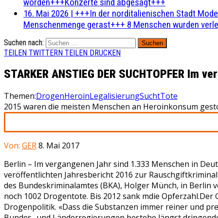
worden+++Konzerte sind abgesagt+++
16. Mai 2026
|
+++In der norditalienischen Stadt Mode
Menschenmenge gerast+++ 8 Menschen wurden verlet
Suchen nach:
TEILEN
TWITTERN
TEILEN
DRUCKEN
STARKER ANSTIEG DER SUCHTOPFER Im verga
Themen:
Drogen
Heroin
Legalisierung
Sucht
Tote
2015 waren die meisten Menschen an Heroinkonsum gestorb
Von:
GER
8. Mai 2017
Berlin – Im vergangenen Jahr sind 1.333 Menschen in De
veröffentlichten Jahresbericht 2016 zur Rauschgiftkrimina
des Bundeskriminalamtes (BKA), Holger Münch, in Berlin vo
noch 1002 Drogentote. Bis 2012 sank mdie Opferzahl.Der 
Drogenpolitik. «Dass die Substanzen immer reiner und pre
Bundes- und Länderregierungen bestehe längst dringender