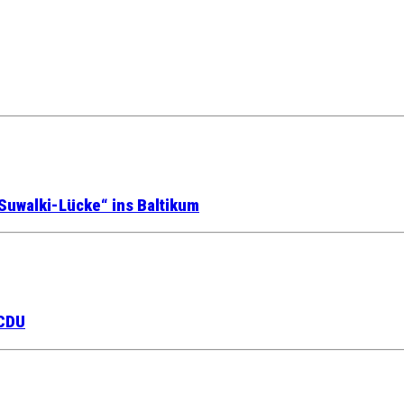
Suwalki-Lücke“ ins Baltikum
 CDU