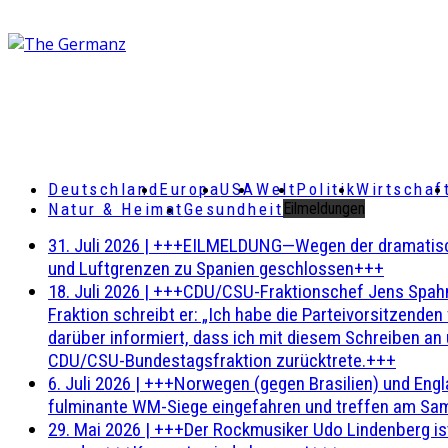
Deutschland
Europa
USA
Welt
Politik
Wirtschaf
Natur & Heimat
Gesundheit
Eilmeldungen
31. Juli 2026
|
+++EILMELDUNG—Wegen der dramatischen 
und Luftgrenzen zu Spanien geschlossen+++
18. Juli 2026
|
+++CDU/CSU-Fraktionschef Jens Spahn ha
Fraktion schreibt er: „Ich habe die Parteivorsitzend
darüber informiert, dass ich mit diesem Schreiben an
CDU/CSU-Bundestagsfraktion zurücktrete.+++
6. Juli 2026
|
+++Norwegen (gegen Brasilien) und Engl
fulminante WM-Siege eingefahren und treffen am Sam
29. Mai 2026
|
+++Der Rockmusiker Udo Lindenberg ist