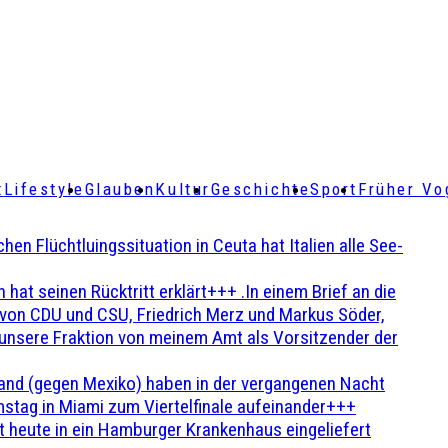
t
Lifestyle
Glauben
Kultur
Geschichte
Sport
Früher Vo
Flüchtluingssituation in Ceuta hat Italien alle See-
t seinen Rücktritt erklärt+++ .In einem Brief an die
en von CDU und CSU, Friedrich Merz und Markus Söder,
 unsere Fraktion von meinem Amt als Vorsitzender der
and (gegen Mexiko) haben in der vergangenen Nacht
stag in Miami zum Viertelfinale aufeinander+++
 heute in ein Hamburger Krankenhaus eingeliefert