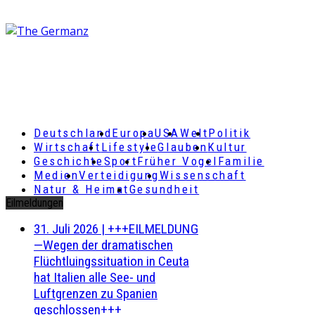
Deutschland
Europa
USA
Welt
Politik
Wirtschaft
Lifestyle
Glauben
Kultur
Geschichte
Sport
Früher Vogel
Familie
Medien
Verteidigung
Wissenschaft
Natur & Heimat
Gesundheit
Eilmeldungen
31. Juli 2026
|
+++EILMELDUNG
—Wegen der dramatischen
Flüchtluingssituation in Ceuta
hat Italien alle See- und
Luftgrenzen zu Spanien
geschlossen+++