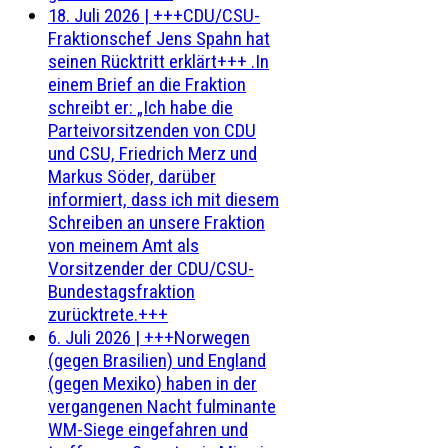
18. Juli 2026
|
+++CDU/CSU-
Fraktionschef Jens Spahn hat
seinen Rücktritt erklärt+++ .In
einem Brief an die Fraktion
schreibt er: „Ich habe die
Parteivorsitzenden von CDU
und CSU, Friedrich Merz und
Markus Söder, darüber
informiert, dass ich mit diesem
Schreiben an unsere Fraktion
von meinem Amt als
Vorsitzender der CDU/CSU-
Bundestagsfraktion
zurücktrete.+++
6. Juli 2026
|
+++Norwegen
(gegen Brasilien) und England
(gegen Mexiko) haben in der
vergangenen Nacht fulminante
WM-Siege eingefahren und