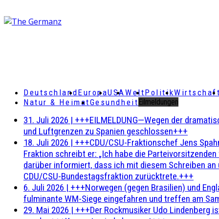
Deutschland
Europa
USA
Welt
Politik
Wirtschaf
Natur & Heimat
Gesundheit
Eilmeldungen
31. Juli 2026
|
+++EILMELDUNG—Wegen der dramatischen 
und Luftgrenzen zu Spanien geschlossen+++
18. Juli 2026
|
+++CDU/CSU-Fraktionschef Jens Spahn ha
Fraktion schreibt er: „Ich habe die Parteivorsitzend
darüber informiert, dass ich mit diesem Schreiben an
CDU/CSU-Bundestagsfraktion zurücktrete.+++
6. Juli 2026
|
+++Norwegen (gegen Brasilien) und Engl
fulminante WM-Siege eingefahren und treffen am Sam
29. Mai 2026
|
+++Der Rockmusiker Udo Lindenberg ist