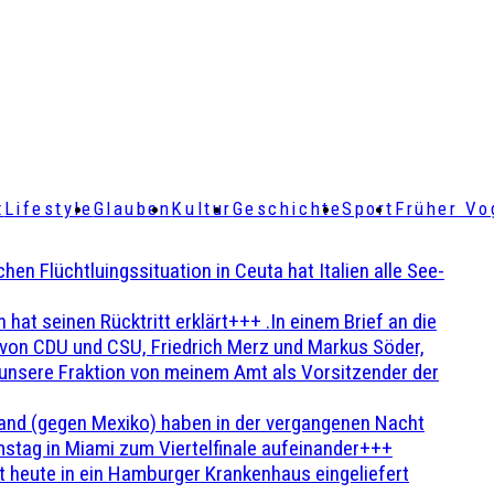
t
Lifestyle
Glauben
Kultur
Geschichte
Sport
Früher Vo
Flüchtluingssituation in Ceuta hat Italien alle See-
t seinen Rücktritt erklärt+++ .In einem Brief an die
en von CDU und CSU, Friedrich Merz und Markus Söder,
 unsere Fraktion von meinem Amt als Vorsitzender der
and (gegen Mexiko) haben in der vergangenen Nacht
stag in Miami zum Viertelfinale aufeinander+++
 heute in ein Hamburger Krankenhaus eingeliefert