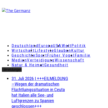
Deutschland
Europa
USA
Welt
Politik
Wirtschaft
Lifestyle
Glauben
Kultur
Geschichte
Sport
Früher Vogel
Familie
Medien
Verteidigung
Wissenschaft
Natur & Heimat
Gesundheit
Eilmeldungen
31. Juli 2026
|
+++EILMELDUNG
—Wegen der dramatischen
Flüchtluingssituation in Ceuta
hat Italien alle See- und
Luftgrenzen zu Spanien
geschlossen+++