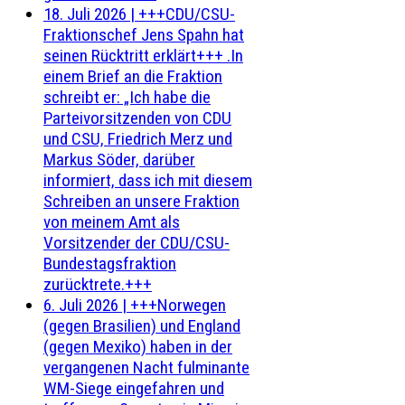
18. Juli 2026
|
+++CDU/CSU-
Fraktionschef Jens Spahn hat
seinen Rücktritt erklärt+++ .In
einem Brief an die Fraktion
schreibt er: „Ich habe die
Parteivorsitzenden von CDU
und CSU, Friedrich Merz und
Markus Söder, darüber
informiert, dass ich mit diesem
Schreiben an unsere Fraktion
von meinem Amt als
Vorsitzender der CDU/CSU-
Bundestagsfraktion
zurücktrete.+++
6. Juli 2026
|
+++Norwegen
(gegen Brasilien) und England
(gegen Mexiko) haben in der
vergangenen Nacht fulminante
WM-Siege eingefahren und