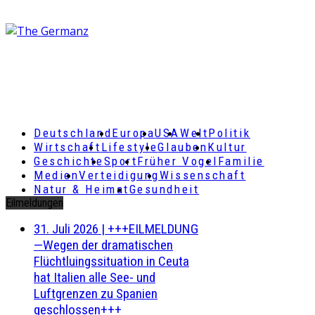
Deutschland
Europa
USA
Welt
Politik
Wirtschaft
Lifestyle
Glauben
Kultur
Geschichte
Sport
Früher Vogel
Familie
Medien
Verteidigung
Wissenschaft
Natur & Heimat
Gesundheit
Eilmeldungen
31. Juli 2026
|
+++EILMELDUNG
—Wegen der dramatischen
Flüchtluingssituation in Ceuta
hat Italien alle See- und
Luftgrenzen zu Spanien
geschlossen+++