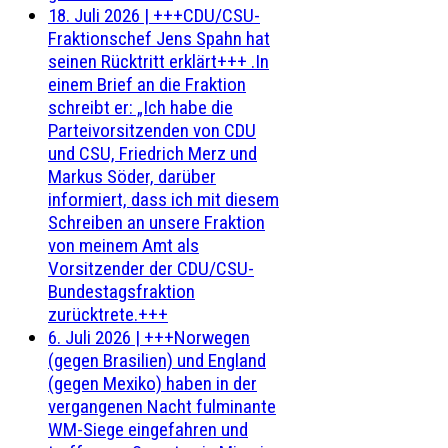
18. Juli 2026
|
+++CDU/CSU-
Fraktionschef Jens Spahn hat
seinen Rücktritt erklärt+++ .In
einem Brief an die Fraktion
schreibt er: „Ich habe die
Parteivorsitzenden von CDU
und CSU, Friedrich Merz und
Markus Söder, darüber
informiert, dass ich mit diesem
Schreiben an unsere Fraktion
von meinem Amt als
Vorsitzender der CDU/CSU-
Bundestagsfraktion
zurücktrete.+++
6. Juli 2026
|
+++Norwegen
(gegen Brasilien) und England
(gegen Mexiko) haben in der
vergangenen Nacht fulminante
WM-Siege eingefahren und