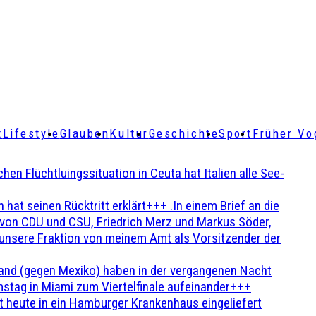
t
Lifestyle
Glauben
Kultur
Geschichte
Sport
Früher Vo
Flüchtluingssituation in Ceuta hat Italien alle See-
t seinen Rücktritt erklärt+++ .In einem Brief an die
en von CDU und CSU, Friedrich Merz und Markus Söder,
 unsere Fraktion von meinem Amt als Vorsitzender der
and (gegen Mexiko) haben in der vergangenen Nacht
stag in Miami zum Viertelfinale aufeinander+++
 heute in ein Hamburger Krankenhaus eingeliefert