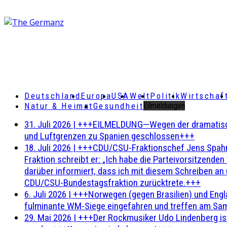
Deutschland
Europa
USA
Welt
Politik
Wirtschaf
Natur & Heimat
Gesundheit
Eilmeldungen
31. Juli 2026
|
+++EILMELDUNG—Wegen der dramatischen 
und Luftgrenzen zu Spanien geschlossen+++
18. Juli 2026
|
+++CDU/CSU-Fraktionschef Jens Spahn ha
Fraktion schreibt er: „Ich habe die Parteivorsitzend
darüber informiert, dass ich mit diesem Schreiben an
CDU/CSU-Bundestagsfraktion zurücktrete.+++
6. Juli 2026
|
+++Norwegen (gegen Brasilien) und Engl
fulminante WM-Siege eingefahren und treffen am Sam
29. Mai 2026
|
+++Der Rockmusiker Udo Lindenberg ist