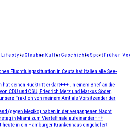
t
Lifestyle
Glauben
Kultur
Geschichte
Sport
Früher Vo
Flüchtluingssituation in Ceuta hat Italien alle See-
t seinen Rücktritt erklärt+++ .In einem Brief an die
en von CDU und CSU, Friedrich Merz und Markus Söder,
 unsere Fraktion von meinem Amt als Vorsitzender der
and (gegen Mexiko) haben in der vergangenen Nacht
stag in Miami zum Viertelfinale aufeinander+++
 heute in ein Hamburger Krankenhaus eingeliefert