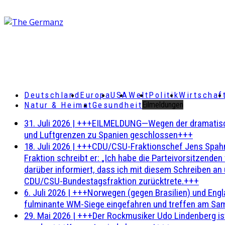
Deutschland
Europa
USA
Welt
Politik
Wirtschaf
Natur & Heimat
Gesundheit
Eilmeldungen
31. Juli 2026
|
+++EILMELDUNG—Wegen der dramatischen 
und Luftgrenzen zu Spanien geschlossen+++
18. Juli 2026
|
+++CDU/CSU-Fraktionschef Jens Spahn ha
Fraktion schreibt er: „Ich habe die Parteivorsitzend
darüber informiert, dass ich mit diesem Schreiben an
CDU/CSU-Bundestagsfraktion zurücktrete.+++
6. Juli 2026
|
+++Norwegen (gegen Brasilien) und Engl
fulminante WM-Siege eingefahren und treffen am Sam
29. Mai 2026
|
+++Der Rockmusiker Udo Lindenberg ist