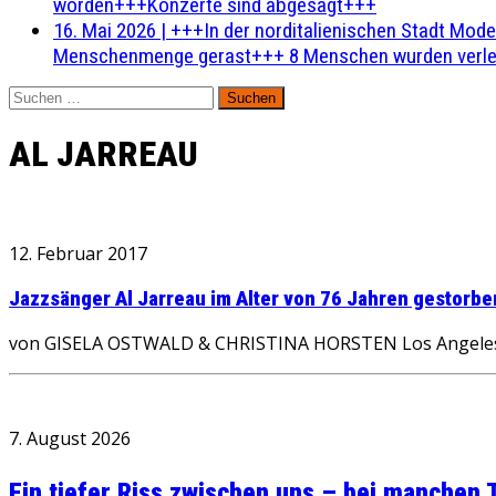
worden+++Konzerte sind abgesagt+++
16. Mai 2026
|
+++In der norditalienischen Stadt Mode
Menschenmenge gerast+++ 8 Menschen wurden verlet
Suchen
nach:
AL JARREAU
12. Februar 2017
Jazzsänger Al Jarreau im Alter von 76 Jahren gestorbe
von GISELA OSTWALD & CHRISTINA HORSTEN Los Angeles – 
7. August 2026
Ein tiefer Riss zwischen uns – bei manchen