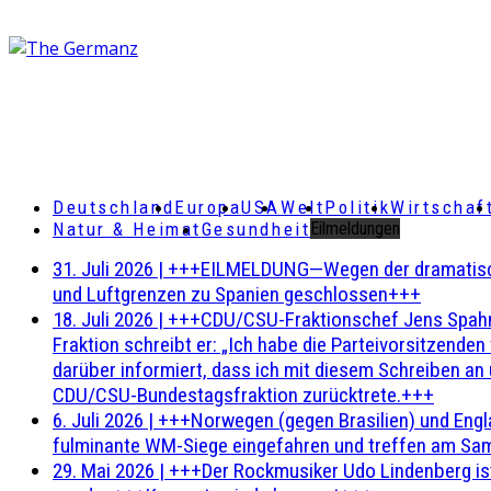
Deutschland
Europa
USA
Welt
Politik
Wirtschaf
Natur & Heimat
Gesundheit
Eilmeldungen
31. Juli 2026
|
+++EILMELDUNG—Wegen der dramatischen 
und Luftgrenzen zu Spanien geschlossen+++
18. Juli 2026
|
+++CDU/CSU-Fraktionschef Jens Spahn ha
Fraktion schreibt er: „Ich habe die Parteivorsitzend
darüber informiert, dass ich mit diesem Schreiben an
CDU/CSU-Bundestagsfraktion zurücktrete.+++
6. Juli 2026
|
+++Norwegen (gegen Brasilien) und Engl
fulminante WM-Siege eingefahren und treffen am Sam
29. Mai 2026
|
+++Der Rockmusiker Udo Lindenberg ist