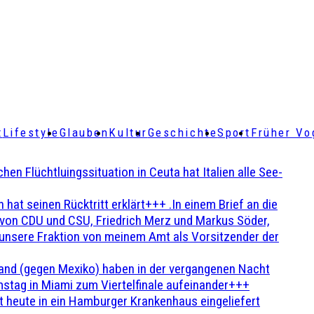
t
Lifestyle
Glauben
Kultur
Geschichte
Sport
Früher Vo
Flüchtluingssituation in Ceuta hat Italien alle See-
t seinen Rücktritt erklärt+++ .In einem Brief an die
en von CDU und CSU, Friedrich Merz und Markus Söder,
 unsere Fraktion von meinem Amt als Vorsitzender der
and (gegen Mexiko) haben in der vergangenen Nacht
stag in Miami zum Viertelfinale aufeinander+++
 heute in ein Hamburger Krankenhaus eingeliefert