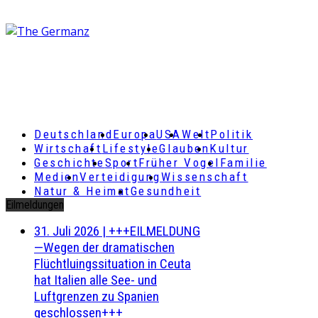
Deutschland
Europa
USA
Welt
Politik
Wirtschaft
Lifestyle
Glauben
Kultur
Geschichte
Sport
Früher Vogel
Familie
Medien
Verteidigung
Wissenschaft
Natur & Heimat
Gesundheit
Eilmeldungen
31. Juli 2026
|
+++EILMELDUNG
—Wegen der dramatischen
Flüchtluingssituation in Ceuta
hat Italien alle See- und
Luftgrenzen zu Spanien
geschlossen+++