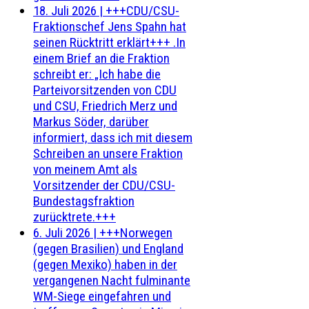
18. Juli 2026
|
+++CDU/CSU-
Fraktionschef Jens Spahn hat
seinen Rücktritt erklärt+++ .In
einem Brief an die Fraktion
schreibt er: „Ich habe die
Parteivorsitzenden von CDU
und CSU, Friedrich Merz und
Markus Söder, darüber
informiert, dass ich mit diesem
Schreiben an unsere Fraktion
von meinem Amt als
Vorsitzender der CDU/CSU-
Bundestagsfraktion
zurücktrete.+++
6. Juli 2026
|
+++Norwegen
(gegen Brasilien) und England
(gegen Mexiko) haben in der
vergangenen Nacht fulminante
WM-Siege eingefahren und