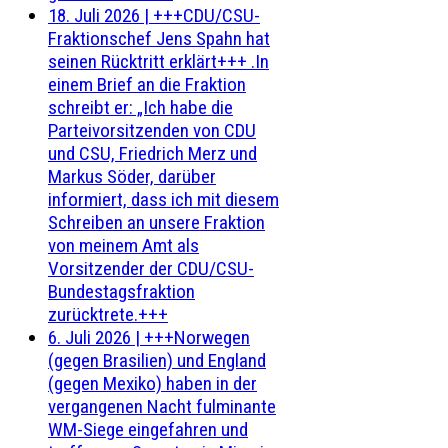
18. Juli 2026
|
+++CDU/CSU-
Fraktionschef Jens Spahn hat
seinen Rücktritt erklärt+++ .In
einem Brief an die Fraktion
schreibt er: „Ich habe die
Parteivorsitzenden von CDU
und CSU, Friedrich Merz und
Markus Söder, darüber
informiert, dass ich mit diesem
Schreiben an unsere Fraktion
von meinem Amt als
Vorsitzender der CDU/CSU-
Bundestagsfraktion
zurücktrete.+++
6. Juli 2026
|
+++Norwegen
(gegen Brasilien) und England
(gegen Mexiko) haben in der
vergangenen Nacht fulminante
WM-Siege eingefahren und