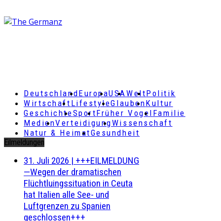
Deutschland
Europa
USA
Welt
Politik
Wirtschaft
Lifestyle
Glauben
Kultur
Geschichte
Sport
Früher Vogel
Familie
Medien
Verteidigung
Wissenschaft
Natur & Heimat
Gesundheit
Eilmeldungen
31. Juli 2026
|
+++EILMELDUNG
—Wegen der dramatischen
Flüchtluingssituation in Ceuta
hat Italien alle See- und
Luftgrenzen zu Spanien
geschlossen+++