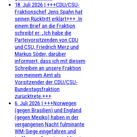
18. Juli 2026
|
+++CDU/CSU-
Fraktionschef Jens Spahn hat
seinen Rücktritt erklärt+++ .In
einem Brief an die Fraktion
schreibt er: „Ich habe die
Parteivorsitzenden von CDU
und CSU, Friedrich Merz und
Markus Söder, darüber
informiert, dass ich mit diesem
Schreiben an unsere Fraktion
von meinem Amt als
Vorsitzender der CDU/CSU-
Bundestagsfraktion
zurücktrete.+++
6. Juli 2026
|
+++Norwegen
(gegen Brasilien) und England
(gegen Mexiko) haben in der
vergangenen Nacht fulminante
WM-Siege eingefahren und