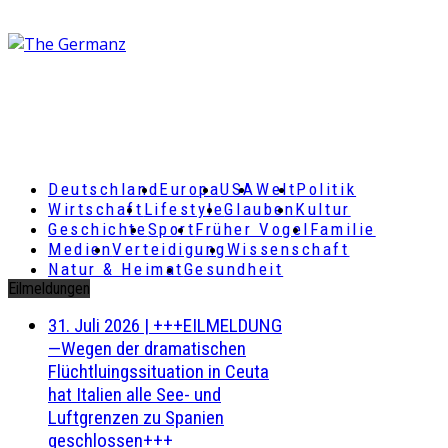
Deutschland
Europa
USA
Welt
Politik
Wirtschaft
Lifestyle
Glauben
Kultur
Geschichte
Sport
Früher Vogel
Familie
Medien
Verteidigung
Wissenschaft
Natur & Heimat
Gesundheit
Eilmeldungen
31. Juli 2026
|
+++EILMELDUNG
—Wegen der dramatischen
Flüchtluingssituation in Ceuta
hat Italien alle See- und
Luftgrenzen zu Spanien
geschlossen+++