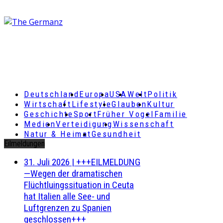
Deutschland
Europa
USA
Welt
Politik
Wirtschaft
Lifestyle
Glauben
Kultur
Geschichte
Sport
Früher Vogel
Familie
Medien
Verteidigung
Wissenschaft
Natur & Heimat
Gesundheit
Eilmeldungen
31. Juli 2026
|
+++EILMELDUNG
—Wegen der dramatischen
Flüchtluingssituation in Ceuta
hat Italien alle See- und
Luftgrenzen zu Spanien
geschlossen+++