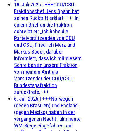
18. Juli 2026
|
+++CDU/CSU-
Fraktionschef Jens Spahn hat
seinen Rücktritt erklärt+++ .In
einem Brief an die Fraktion
schreibt er: „Ich habe die
Parteivorsitzenden von CDU
und CSU, Friedrich Merz und
Markus Söder, darüber
informiert, dass ich mit diesem
Schreiben an unsere Fraktion
von meinem Amt als
Vorsitzender der CDU/CSU-
Bundestagsfraktion
zurücktrete.+++
6. Juli 2026
|
+++Norwegen
(gegen Brasilien) und England
(gegen Mexiko) haben in der
vergangenen Nacht fulminante
WM-Siege eingefahren und