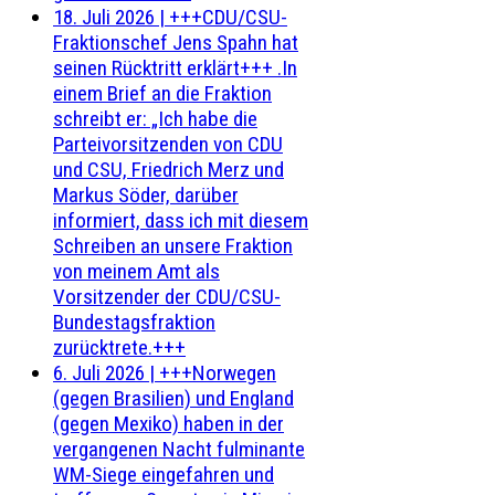
18. Juli 2026
|
+++CDU/CSU-
Fraktionschef Jens Spahn hat
seinen Rücktritt erklärt+++ .In
einem Brief an die Fraktion
schreibt er: „Ich habe die
Parteivorsitzenden von CDU
und CSU, Friedrich Merz und
Markus Söder, darüber
informiert, dass ich mit diesem
Schreiben an unsere Fraktion
von meinem Amt als
Vorsitzender der CDU/CSU-
Bundestagsfraktion
zurücktrete.+++
6. Juli 2026
|
+++Norwegen
(gegen Brasilien) und England
(gegen Mexiko) haben in der
vergangenen Nacht fulminante
WM-Siege eingefahren und