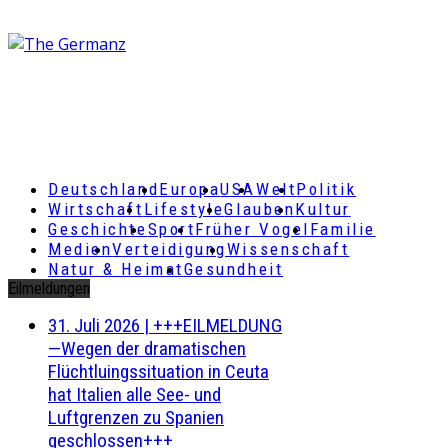
Deutschland
Europa
USA
Welt
Politik
Wirtschaft
Lifestyle
Glauben
Kultur
Geschichte
Sport
Früher Vogel
Familie
Medien
Verteidigung
Wissenschaft
Natur & Heimat
Gesundheit
Eilmeldungen
31. Juli 2026
|
+++EILMELDUNG
—Wegen der dramatischen
Flüchtluingssituation in Ceuta
hat Italien alle See- und
Luftgrenzen zu Spanien
geschlossen+++