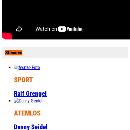
Stimmen
SPORT
Ralf Grengel
ATEMLOS
Danny Seidel