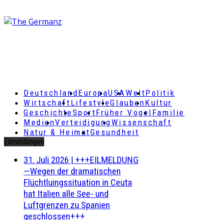
Deutschland
Europa
USA
Welt
Politik
Wirtschaft
Lifestyle
Glauben
Kultur
Geschichte
Sport
Früher Vogel
Familie
Medien
Verteidigung
Wissenschaft
Natur & Heimat
Gesundheit
Eilmeldungen
31. Juli 2026
|
+++EILMELDUNG
—Wegen der dramatischen
Flüchtluingssituation in Ceuta
hat Italien alle See- und
Luftgrenzen zu Spanien
geschlossen+++