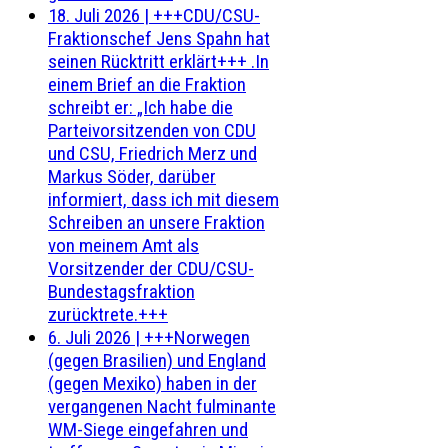
18. Juli 2026
|
+++CDU/CSU-
Fraktionschef Jens Spahn hat
seinen Rücktritt erklärt+++ .In
einem Brief an die Fraktion
schreibt er: „Ich habe die
Parteivorsitzenden von CDU
und CSU, Friedrich Merz und
Markus Söder, darüber
informiert, dass ich mit diesem
Schreiben an unsere Fraktion
von meinem Amt als
Vorsitzender der CDU/CSU-
Bundestagsfraktion
zurücktrete.+++
6. Juli 2026
|
+++Norwegen
(gegen Brasilien) und England
(gegen Mexiko) haben in der
vergangenen Nacht fulminante
WM-Siege eingefahren und