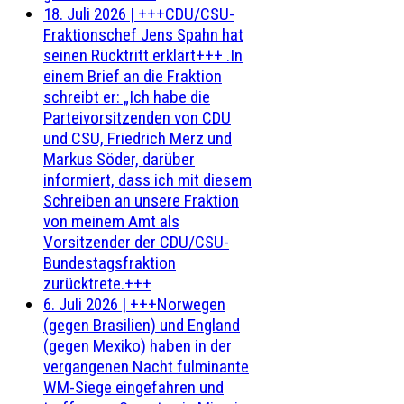
18. Juli 2026
|
+++CDU/CSU-
Fraktionschef Jens Spahn hat
seinen Rücktritt erklärt+++ .In
einem Brief an die Fraktion
schreibt er: „Ich habe die
Parteivorsitzenden von CDU
und CSU, Friedrich Merz und
Markus Söder, darüber
informiert, dass ich mit diesem
Schreiben an unsere Fraktion
von meinem Amt als
Vorsitzender der CDU/CSU-
Bundestagsfraktion
zurücktrete.+++
6. Juli 2026
|
+++Norwegen
(gegen Brasilien) und England
(gegen Mexiko) haben in der
vergangenen Nacht fulminante
WM-Siege eingefahren und