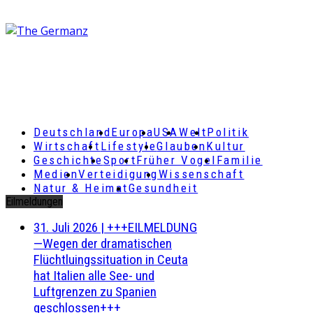
Deutschland
Europa
USA
Welt
Politik
Wirtschaft
Lifestyle
Glauben
Kultur
Geschichte
Sport
Früher Vogel
Familie
Medien
Verteidigung
Wissenschaft
Natur & Heimat
Gesundheit
Eilmeldungen
31. Juli 2026
|
+++EILMELDUNG
—Wegen der dramatischen
Flüchtluingssituation in Ceuta
hat Italien alle See- und
Luftgrenzen zu Spanien
geschlossen+++