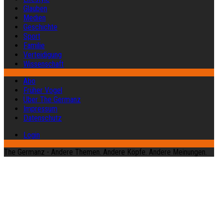
Glauben
Medien
Geschichte
Sport
Familie
Verteidigung
Wissenschaft
Abo
Früher Vogel
Über The Germanz
Impressum
Datenschutz
Login
The Germanz - Andere Themen. Andere Köpfe. Andere Meinungen.