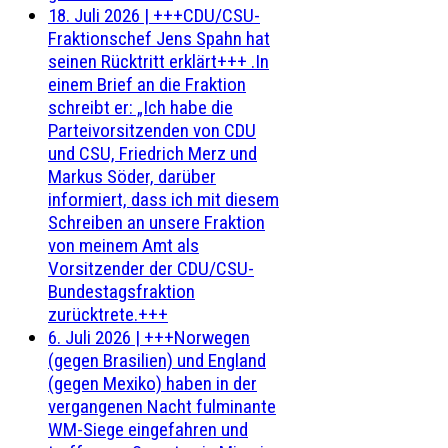
18. Juli 2026
|
+++CDU/CSU-
Fraktionschef Jens Spahn hat
seinen Rücktritt erklärt+++ .In
einem Brief an die Fraktion
schreibt er: „Ich habe die
Parteivorsitzenden von CDU
und CSU, Friedrich Merz und
Markus Söder, darüber
informiert, dass ich mit diesem
Schreiben an unsere Fraktion
von meinem Amt als
Vorsitzender der CDU/CSU-
Bundestagsfraktion
zurücktrete.+++
6. Juli 2026
|
+++Norwegen
(gegen Brasilien) und England
(gegen Mexiko) haben in der
vergangenen Nacht fulminante
WM-Siege eingefahren und