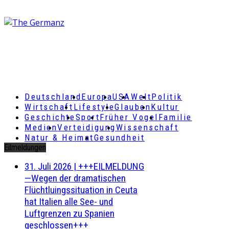
Deutschland
Europa
USA
Welt
Politik
Wirtschaft
Lifestyle
Glauben
Kultur
Geschichte
Sport
Früher Vogel
Familie
Medien
Verteidigung
Wissenschaft
Natur & Heimat
Gesundheit
Eilmeldungen
31. Juli 2026
|
+++EILMELDUNG
—Wegen der dramatischen
Flüchtluingssituation in Ceuta
hat Italien alle See- und
Luftgrenzen zu Spanien
geschlossen+++