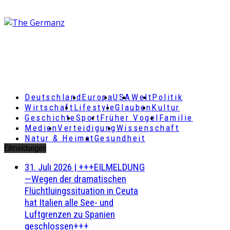
Deutschland
Europa
USA
Welt
Politik
Wirtschaft
Lifestyle
Glauben
Kultur
Geschichte
Sport
Früher Vogel
Familie
Medien
Verteidigung
Wissenschaft
Natur & Heimat
Gesundheit
Eilmeldungen
31. Juli 2026
|
+++EILMELDUNG
—Wegen der dramatischen
Flüchtluingssituation in Ceuta
hat Italien alle See- und
Luftgrenzen zu Spanien
geschlossen+++