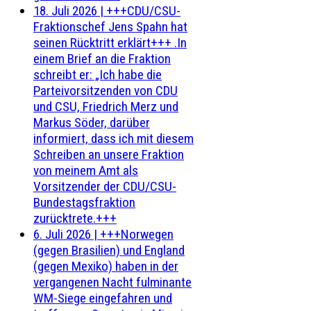
18. Juli 2026
|
+++CDU/CSU-
Fraktionschef Jens Spahn hat
seinen Rücktritt erklärt+++ .In
einem Brief an die Fraktion
schreibt er: „Ich habe die
Parteivorsitzenden von CDU
und CSU, Friedrich Merz und
Markus Söder, darüber
informiert, dass ich mit diesem
Schreiben an unsere Fraktion
von meinem Amt als
Vorsitzender der CDU/CSU-
Bundestagsfraktion
zurücktrete.+++
6. Juli 2026
|
+++Norwegen
(gegen Brasilien) und England
(gegen Mexiko) haben in der
vergangenen Nacht fulminante
WM-Siege eingefahren und