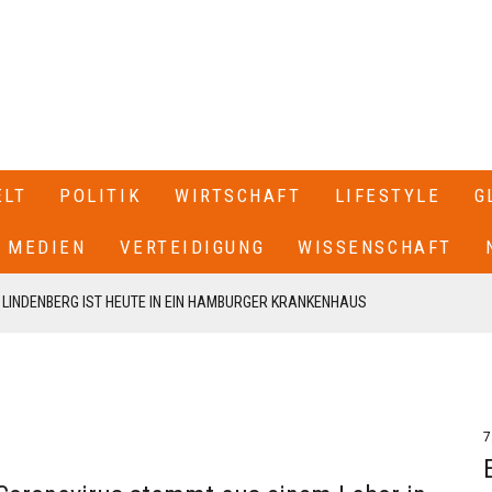
ELT
POLITIK
WIRTSCHAFT
LIFESTYLE
G
MEDIEN
VERTEIDIGUNG
WISSENSCHAFT
LINDENBERG IST HEUTE IN EIN HAMBURGER KRANKENHAUS
 ABGESAGT+++
NA IST EIN MANN MIT EINEM AUTO IN EINE MENSCHENMENGE
HWER+++
7
LÜCHTLUINGSSITUATION IN CEUTA HAT ITALIEN ALLE SEE- UND