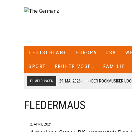
DEUTSCHLAND
EUROPA
USA
W
SPORT
FRÜHER VOGEL
FAMILIE
29. MAI 2026
|
+++DER ROCKMUSIKER UDO 
EILMELDUNGEN
EINGELIEFERT WORDEN+++KONZERTE SIND
16. MAI 2026
|
+++IN DER NORDITALIENISCHEN STADT MODE
FLEDERMAUS
GERAST+++ 8 MENSCHEN WURDEN VERLETZT , DAVON 4 SC
31. JULI 2026
|
+++EILMELDUNG—WEGEN DER DRAMATISCHEN F
2. APRIL 2021
LUFTGRENZEN ZU SPANIEN GESCHLOSSEN+++