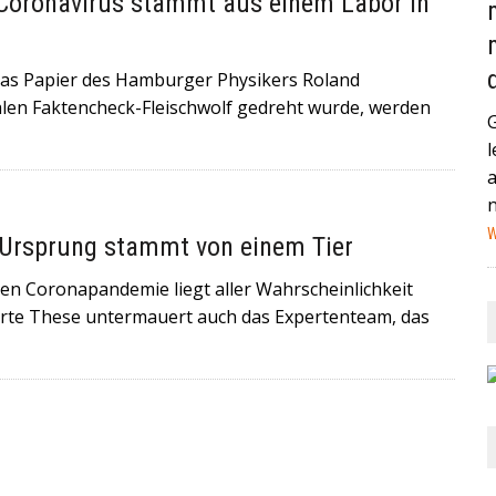
 Coronavirus stammt aus einem Labor in
T SEINEN RÜCKTRITT ERKLÄRT+++ .IN EINEM BRIEF AN DIE
EN VON CDU UND CSU, FRIEDRICH MERZ UND MARKUS SÖDER,
s Papier des Hamburger Physikers Roland
N UNSERE FRAKTION VON MEINEM AMT ALS VORSITZENDER DER
en Faktencheck-Fleischwolf gedreht wurde, werden
l
AND (GEGEN MEXIKO) HABEN IN DER VERGANGENEN NACHT
STAG IN MIAMI ZUM VIERTELFINALE AUFEINANDER+++
W
-Ursprung stammt von einem Tier
 Coronapandemie liegt aller Wahrscheinlichkeit
erte These untermauert auch das Expertenteam, das