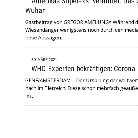
Amerikas Super-RKI vermutet: Das
18. JULI 2026
|
+++CDU/CSU-FRAKTIONSCHEF JENS SPAHN HA
Wuhan
FRAKTION SCHREIBT ER: „ICH HABE DIE PARTEIVORSITZEND
Gastbeitrag von GREGOR AMELUNG* Während da
DARÜBER INFORMIERT, DASS ICH MIT DIESEM SCHREIBEN A
Wiesendanger wenigstens noch durch den medial
neue Aussagen…
CDU/CSU-BUNDESTAGSFRAKTION ZURÜCKTRETE.+++
6. JULI 2026
|
+++NORWEGEN (GEGEN BRASILIEN) UND ENGL
FULMINANTE WM-SIEGE EINGEFAHREN UND TREFFEN AM SAM
30. MÄRZ 2021
WHO-Experten bekräftigen: Corona
GENF/AMSTERDAM – Der Ursprung der weltweiten
nach im Tierreich. Diese schon mehrfach geäuß
im…