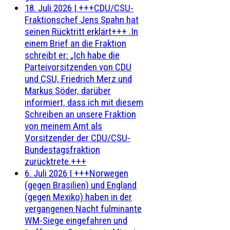
18. Juli 2026
|
+++CDU/CSU-
Fraktionschef Jens Spahn hat
seinen Rücktritt erklärt+++ .In
einem Brief an die Fraktion
schreibt er: „Ich habe die
Parteivorsitzenden von CDU
und CSU, Friedrich Merz und
Markus Söder, darüber
informiert, dass ich mit diesem
Schreiben an unsere Fraktion
von meinem Amt als
Vorsitzender der CDU/CSU-
Bundestagsfraktion
zurücktrete.+++
6. Juli 2026
|
+++Norwegen
(gegen Brasilien) und England
(gegen Mexiko) haben in der
vergangenen Nacht fulminante
WM-Siege eingefahren und