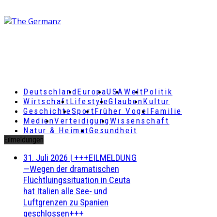
Deutschland
Europa
USA
Welt
Politik
Wirtschaft
Lifestyle
Glauben
Kultur
Geschichte
Sport
Früher Vogel
Familie
Medien
Verteidigung
Wissenschaft
Natur & Heimat
Gesundheit
Eilmeldungen
31. Juli 2026
|
+++EILMELDUNG
—Wegen der dramatischen
Flüchtluingssituation in Ceuta
hat Italien alle See- und
Luftgrenzen zu Spanien
geschlossen+++