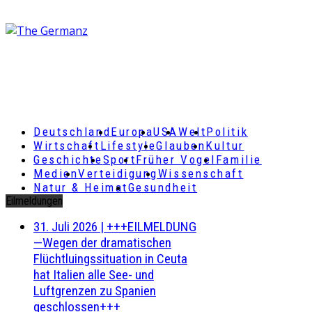
Deutschland
Europa
USA
Welt
Politik
Wirtschaft
Lifestyle
Glauben
Kultur
Geschichte
Sport
Früher Vogel
Familie
Medien
Verteidigung
Wissenschaft
Natur & Heimat
Gesundheit
Eilmeldungen
31. Juli 2026
|
+++EILMELDUNG
—Wegen der dramatischen
Flüchtluingssituation in Ceuta
hat Italien alle See- und
Luftgrenzen zu Spanien
geschlossen+++