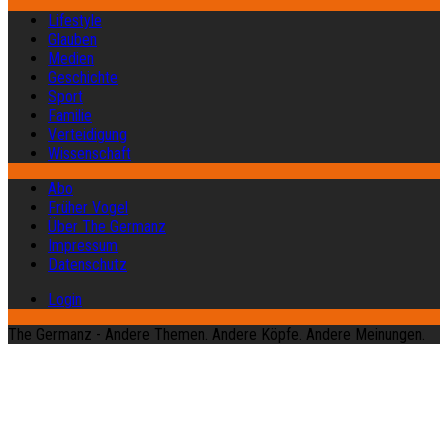
Lifestyle
Glauben
Medien
Geschichte
Sport
Familie
Verteidigung
Wissenschaft
Abo
Früher Vogel
Über The Germanz
Impressum
Datenschutz
Login
The Germanz - Andere Themen. Andere Köpfe. Andere Meinungen.