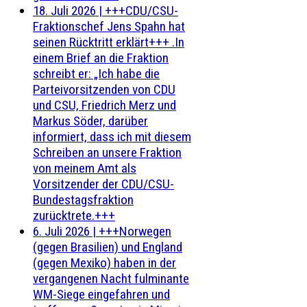
18. Juli 2026
|
+++CDU/CSU-
Fraktionschef Jens Spahn hat
seinen Rücktritt erklärt+++ .In
einem Brief an die Fraktion
schreibt er: „Ich habe die
Parteivorsitzenden von CDU
und CSU, Friedrich Merz und
Markus Söder, darüber
informiert, dass ich mit diesem
Schreiben an unsere Fraktion
von meinem Amt als
Vorsitzender der CDU/CSU-
Bundestagsfraktion
zurücktrete.+++
6. Juli 2026
|
+++Norwegen
(gegen Brasilien) und England
(gegen Mexiko) haben in der
vergangenen Nacht fulminante
WM-Siege eingefahren und