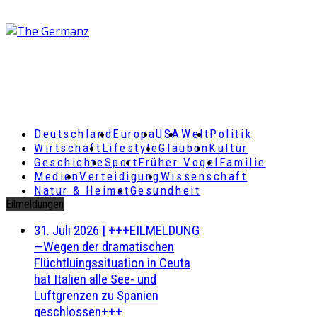
Deutschland
Europa
USA
Welt
Politik
Wirtschaft
Lifestyle
Glauben
Kultur
Geschichte
Sport
Früher Vogel
Familie
Medien
Verteidigung
Wissenschaft
Natur & Heimat
Gesundheit
Eilmeldungen
31. Juli 2026
|
+++EILMELDUNG
—Wegen der dramatischen
Flüchtluingssituation in Ceuta
hat Italien alle See- und
Luftgrenzen zu Spanien
geschlossen+++