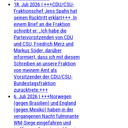
18. Juli 2026
|
+++CDU/CSU-
Fraktionschef Jens Spahn hat
seinen Rücktritt erklärt+++ .In
einem Brief an die Fraktion
schreibt er: „Ich habe die
Parteivorsitzenden von CDU
und CSU, Friedrich Merz und
Markus Söder, darüber
informiert, dass ich mit diesem
Schreiben an unsere Fraktion
von meinem Amt als
Vorsitzender der CDU/CSU-
Bundestagsfraktion
zurücktrete.+++
6. Juli 2026
|
+++Norwegen
(gegen Brasilien) und England
(gegen Mexiko) haben in der
vergangenen Nacht fulminante
WM-Siege eingefahren und