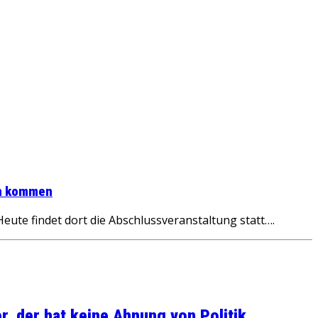
ich kommen
ute findet dort die Abschlussveranstaltung statt….
, der hat keine Ahnung von Politik