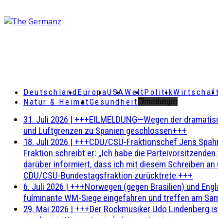
Deutschland
Europa
USA
Welt
Politik
Wirtschaf
Natur & Heimat
Gesundheit
Eilmeldungen
31. Juli 2026
|
+++EILMELDUNG—Wegen der dramatischen 
und Luftgrenzen zu Spanien geschlossen+++
18. Juli 2026
|
+++CDU/CSU-Fraktionschef Jens Spahn ha
Fraktion schreibt er: „Ich habe die Parteivorsitzend
darüber informiert, dass ich mit diesem Schreiben an
CDU/CSU-Bundestagsfraktion zurücktrete.+++
6. Juli 2026
|
+++Norwegen (gegen Brasilien) und Engl
fulminante WM-Siege eingefahren und treffen am Sam
29. Mai 2026
|
+++Der Rockmusiker Udo Lindenberg ist