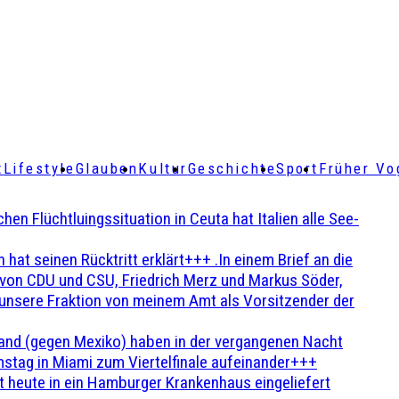
t
Lifestyle
Glauben
Kultur
Geschichte
Sport
Früher Vo
Flüchtluingssituation in Ceuta hat Italien alle See-
t seinen Rücktritt erklärt+++ .In einem Brief an die
en von CDU und CSU, Friedrich Merz und Markus Söder,
 unsere Fraktion von meinem Amt als Vorsitzender der
and (gegen Mexiko) haben in der vergangenen Nacht
stag in Miami zum Viertelfinale aufeinander+++
 heute in ein Hamburger Krankenhaus eingeliefert