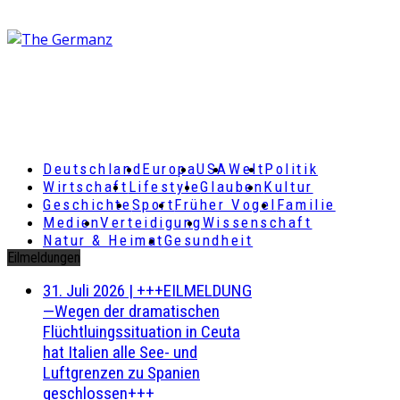
Deutschland
Europa
USA
Welt
Politik
Wirtschaft
Lifestyle
Glauben
Kultur
Geschichte
Sport
Früher Vogel
Familie
Medien
Verteidigung
Wissenschaft
Natur & Heimat
Gesundheit
Eilmeldungen
31. Juli 2026
|
+++EILMELDUNG
—Wegen der dramatischen
Flüchtluingssituation in Ceuta
hat Italien alle See- und
Luftgrenzen zu Spanien
geschlossen+++