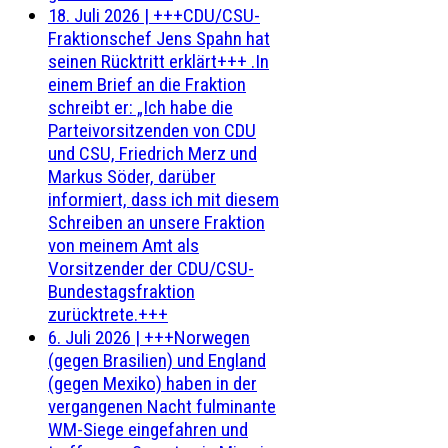
18. Juli 2026
|
+++CDU/CSU-
Fraktionschef Jens Spahn hat
seinen Rücktritt erklärt+++ .In
einem Brief an die Fraktion
schreibt er: „Ich habe die
Parteivorsitzenden von CDU
und CSU, Friedrich Merz und
Markus Söder, darüber
informiert, dass ich mit diesem
Schreiben an unsere Fraktion
von meinem Amt als
Vorsitzender der CDU/CSU-
Bundestagsfraktion
zurücktrete.+++
6. Juli 2026
|
+++Norwegen
(gegen Brasilien) und England
(gegen Mexiko) haben in der
vergangenen Nacht fulminante
WM-Siege eingefahren und