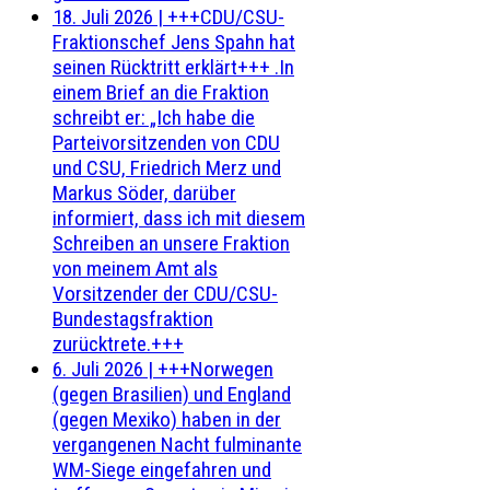
18. Juli 2026
|
+++CDU/CSU-
Fraktionschef Jens Spahn hat
seinen Rücktritt erklärt+++ .In
einem Brief an die Fraktion
schreibt er: „Ich habe die
Parteivorsitzenden von CDU
und CSU, Friedrich Merz und
Markus Söder, darüber
informiert, dass ich mit diesem
Schreiben an unsere Fraktion
von meinem Amt als
Vorsitzender der CDU/CSU-
Bundestagsfraktion
zurücktrete.+++
6. Juli 2026
|
+++Norwegen
(gegen Brasilien) und England
(gegen Mexiko) haben in der
vergangenen Nacht fulminante
WM-Siege eingefahren und