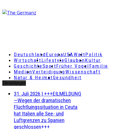
Deutschland
Europa
USA
Welt
Politik
Wirtschaft
Lifestyle
Glauben
Kultur
Geschichte
Sport
Früher Vogel
Familie
Medien
Verteidigung
Wissenschaft
Natur & Heimat
Gesundheit
Eilmeldungen
31. Juli 2026
|
+++EILMELDUNG
—Wegen der dramatischen
Flüchtluingssituation in Ceuta
hat Italien alle See- und
Luftgrenzen zu Spanien
geschlossen+++