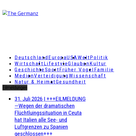
Deutschland
Europa
USA
Welt
Politik
Wirtschaft
Lifestyle
Glauben
Kultur
Geschichte
Sport
Früher Vogel
Familie
Medien
Verteidigung
Wissenschaft
Natur & Heimat
Gesundheit
Eilmeldungen
31. Juli 2026
|
+++EILMELDUNG
—Wegen der dramatischen
Flüchtluingssituation in Ceuta
hat Italien alle See- und
Luftgrenzen zu Spanien
geschlossen+++