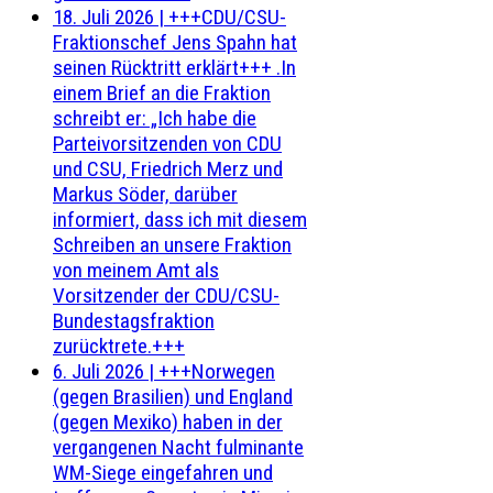
18. Juli 2026
|
+++CDU/CSU-
Fraktionschef Jens Spahn hat
seinen Rücktritt erklärt+++ .In
einem Brief an die Fraktion
schreibt er: „Ich habe die
Parteivorsitzenden von CDU
und CSU, Friedrich Merz und
Markus Söder, darüber
informiert, dass ich mit diesem
Schreiben an unsere Fraktion
von meinem Amt als
Vorsitzender der CDU/CSU-
Bundestagsfraktion
zurücktrete.+++
6. Juli 2026
|
+++Norwegen
(gegen Brasilien) und England
(gegen Mexiko) haben in der
vergangenen Nacht fulminante
WM-Siege eingefahren und