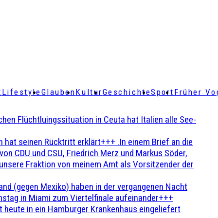
t
Lifestyle
Glauben
Kultur
Geschichte
Sport
Früher Vo
Flüchtluingssituation in Ceuta hat Italien alle See-
t seinen Rücktritt erklärt+++ .In einem Brief an die
en von CDU und CSU, Friedrich Merz und Markus Söder,
 unsere Fraktion von meinem Amt als Vorsitzender der
and (gegen Mexiko) haben in der vergangenen Nacht
stag in Miami zum Viertelfinale aufeinander+++
 heute in ein Hamburger Krankenhaus eingeliefert