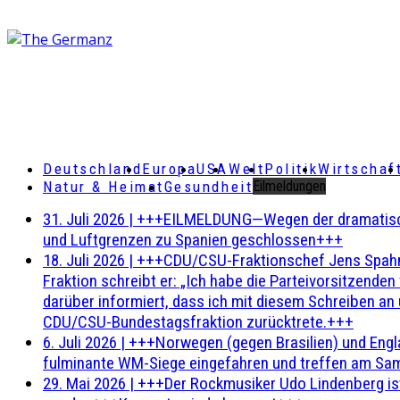
Deutschland
Europa
USA
Welt
Politik
Wirtschaf
Natur & Heimat
Gesundheit
Eilmeldungen
31. Juli 2026
|
+++EILMELDUNG—Wegen der dramatischen 
und Luftgrenzen zu Spanien geschlossen+++
18. Juli 2026
|
+++CDU/CSU-Fraktionschef Jens Spahn ha
Fraktion schreibt er: „Ich habe die Parteivorsitzend
darüber informiert, dass ich mit diesem Schreiben an
CDU/CSU-Bundestagsfraktion zurücktrete.+++
6. Juli 2026
|
+++Norwegen (gegen Brasilien) und Engl
fulminante WM-Siege eingefahren und treffen am Sam
29. Mai 2026
|
+++Der Rockmusiker Udo Lindenberg ist