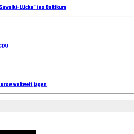
Suwalki-Lücke“ ins Baltikum
 CDU
urow weltweit jagen