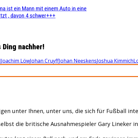
na ist ein Mann mit einem Auto in eine
zt , davon 4 schwer+++
s Ding nachher!
M
Joachim Löw
Johan Cruyff
Johan Neeskens
Joshua Kimmich
L
gen unter Ihnen, unter uns, die sich für Fußball int
elbst die britische Ausnahmespieler Gary Lineker in 