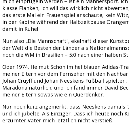
mich einprügeln werden – ist ein Männersport. Ich 
klasse Flanken, ich will das wirklich nicht abwerten
das erste Mal ein Frauenspiel anschaute, kein Witz,
in der Kabine während der Halbzeitpause Orangente
damit in Ruhe!
Nun also „Die Mannschaft“, ekelhaft dieser Kunstbe
der Welt die Besten der Länder als Nationalmanns
noch die WM in Brasilien – 5:0 nach einer halben St
Oder 1974, Helmut Schön im hellblauen Adidas-Tr
meiner Eltern vor dem Fernseher mit den Nachbarn. B
Johan Cruyff und Johan Neeskens Fußball spielten,
Maradona natürlich, und ich fand immer David Beck
meiner Eltern sowas wie ein Querdenker.
Nur noch kurz angemerkt, dass Neeskens damals ’7
und ich jubelte. Als Einziger. Dass ich heute noch
erzürnter Vater mich letztlich nicht verstieß.