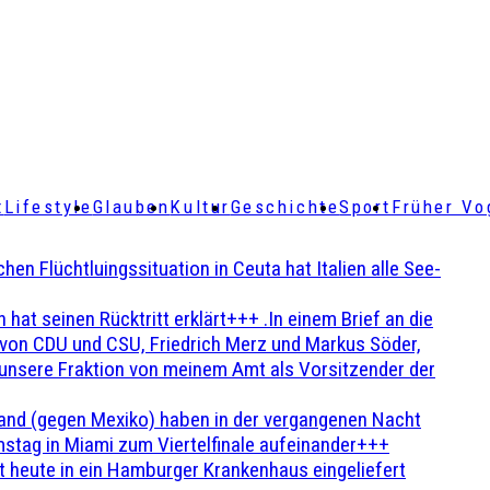
t
Lifestyle
Glauben
Kultur
Geschichte
Sport
Früher Vo
Flüchtluingssituation in Ceuta hat Italien alle See-
t seinen Rücktritt erklärt+++ .In einem Brief an die
en von CDU und CSU, Friedrich Merz und Markus Söder,
 unsere Fraktion von meinem Amt als Vorsitzender der
and (gegen Mexiko) haben in der vergangenen Nacht
stag in Miami zum Viertelfinale aufeinander+++
 heute in ein Hamburger Krankenhaus eingeliefert