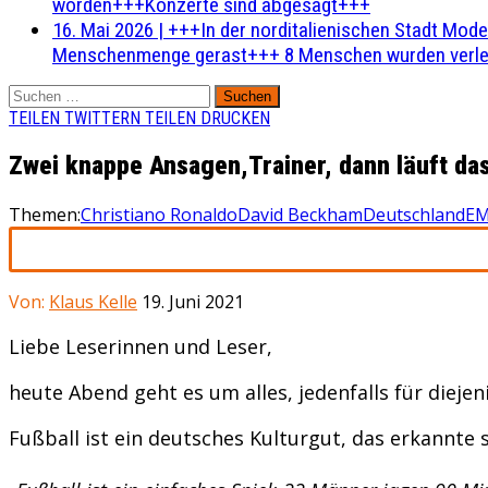
worden+++Konzerte sind abgesagt+++
16. Mai 2026
|
+++In der norditalienischen Stadt Mode
Menschenmenge gerast+++ 8 Menschen wurden verlet
Suchen
nach:
TEILEN
TWITTERN
TEILEN
DRUCKEN
Zwei knappe Ansagen,Trainer, dann läuft da
Themen:
Christiano Ronaldo
David Beckham
Deutschland
E
Von:
Klaus Kelle
19. Juni 2021
Liebe Leserinnen und Leser,
heute Abend geht es um alles, jedenfalls für diejeni
Fußball ist ein deutsches Kulturgut, das erkannte s