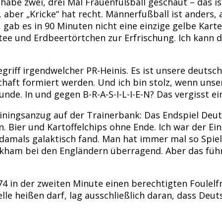
habe zwei, drei Mal Frauenfußball geschaut – das is
, aber „Kricke“ hat recht. Männerfußball ist anders, a
 gab es in 90 Minuten nicht eine einzige gelbe Karte.
e und Erdbeertörtchen zur Erfrischung. Ich kann das
griff irgendwelcher PR-Heinis. Es ist unsere deutsc
chaft formiert werden. Und ich bin stolz, wenn uns
unde. In und gegen B-R-A-S-I-L-I-E-N? Das vergisst ei
ainingsanzug auf der Trainerbank: Das Endspiel De
ier und Kartoffelchips ohne Ende. Ich war der Einzi
 damals galaktisch fand. Man hat immer mal so Spiel
ham bei den Engländern überragend. Aber das führt 
4 in der zweiten Minute einen berechtigten Foulelf
 Kelle heißen darf, lag ausschließlich daran, dass 