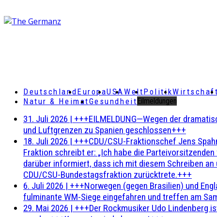
Deutschland
Europa
USA
Welt
Politik
Wirtschaf
Natur & Heimat
Gesundheit
Eilmeldungen
31. Juli 2026
|
+++EILMELDUNG—Wegen der dramatischen 
und Luftgrenzen zu Spanien geschlossen+++
18. Juli 2026
|
+++CDU/CSU-Fraktionschef Jens Spahn ha
Fraktion schreibt er: „Ich habe die Parteivorsitzend
darüber informiert, dass ich mit diesem Schreiben an
CDU/CSU-Bundestagsfraktion zurücktrete.+++
6. Juli 2026
|
+++Norwegen (gegen Brasilien) und Engl
fulminante WM-Siege eingefahren und treffen am Sam
29. Mai 2026
|
+++Der Rockmusiker Udo Lindenberg ist