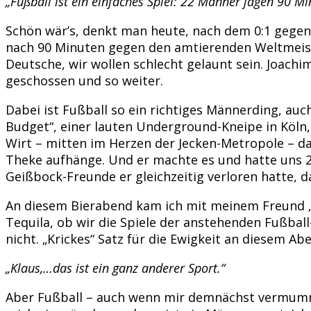
„Fußball ist ein einfaches Spiel: 22 Männer jagen 90 
Schön wär’s, denkt man heute, nach dem 0:1 gegen
nach 90 Minuten gegen den amtierenden Weltmeister
Deutsche, wir wollen schlecht gelaunt sein. Joach
geschossen und so weiter.
Dabei ist Fußball so ein richtiges Männerding, au
Budget“, einer lauten Underground-Kneipe in Köln
Wirt – mitten im Herzen der Jecken-Metropole – da
Theke aufhänge. Und er machte es und hatte uns 
Geißbock-Freunde er gleichzeitig verloren hatte, d
An diesem Bierabend kam ich mit meinem Freund „K
Tequila, ob wir die Spiele der anstehenden Fußball
nicht. „Krickes“ Satz für die Ewigkeit an diesem 
„Klaus,…das ist ein ganz anderer Sport.“
Aber Fußball – auch wenn mir demnächst vermummt