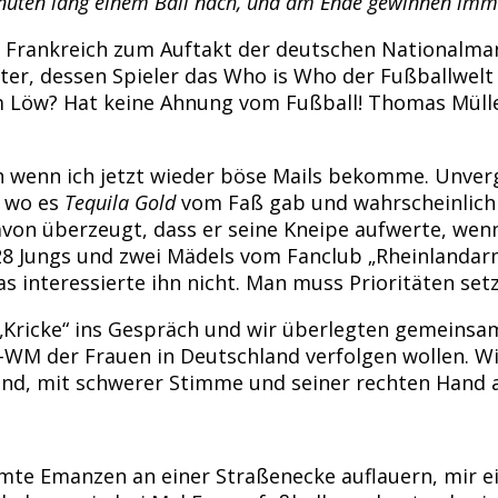
Minuten lang einem Ball nach, und am Ende gewinnen imm
 Frankreich zum Auftakt der deutschen Nationalmann
, dessen Spieler das Who is Who der Fußballwelt wi
im Löw? Hat keine Ahnung vom Fußball! Thomas Mülle
ch wenn ich jetzt wieder böse Mails bekomme. Unver
, wo es
Tequila Gold
vom Faß gab und wahrscheinlich 
von überzeugt, dass er seine Kneipe aufwerte, wenn
28 Jungs und zwei Mädels vom Fanclub „Rheinlandar
as interessierte ihn nicht. Man muss Prioritäten set
ricke“ ins Gespräch und wir überlegten gemeinsam b
-WM der Frauen in Deutschland verfolgen wollen. Wir
Abend, mit schwerer Stimme und seiner rechten Hand 
e Emanzen an einer Straßenecke auflauern, mir ein