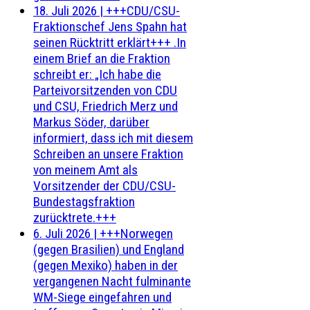
18. Juli 2026
|
+++CDU/CSU-
Fraktionschef Jens Spahn hat
seinen Rücktritt erklärt+++ .In
einem Brief an die Fraktion
schreibt er: „Ich habe die
Parteivorsitzenden von CDU
und CSU, Friedrich Merz und
Markus Söder, darüber
informiert, dass ich mit diesem
Schreiben an unsere Fraktion
von meinem Amt als
Vorsitzender der CDU/CSU-
Bundestagsfraktion
zurücktrete.+++
6. Juli 2026
|
+++Norwegen
(gegen Brasilien) und England
(gegen Mexiko) haben in der
vergangenen Nacht fulminante
WM-Siege eingefahren und