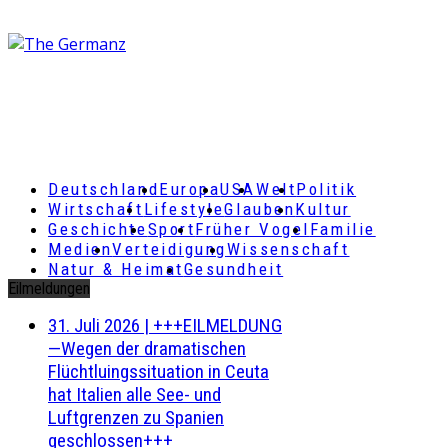
Deutschland
Europa
USA
Welt
Politik
Wirtschaft
Lifestyle
Glauben
Kultur
Geschichte
Sport
Früher Vogel
Familie
Medien
Verteidigung
Wissenschaft
Natur & Heimat
Gesundheit
Eilmeldungen
31. Juli 2026
|
+++EILMELDUNG
—Wegen der dramatischen
Flüchtluingssituation in Ceuta
hat Italien alle See- und
Luftgrenzen zu Spanien
geschlossen+++