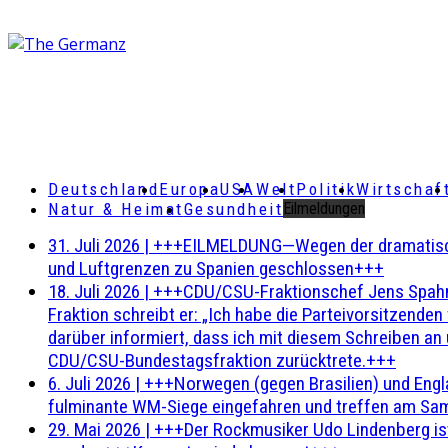
Deutschland
Europa
USA
Welt
Politik
Wirtschaf
Natur & Heimat
Gesundheit
Eilmeldungen
31. Juli 2026
|
+++EILMELDUNG—Wegen der dramatischen 
und Luftgrenzen zu Spanien geschlossen+++
18. Juli 2026
|
+++CDU/CSU-Fraktionschef Jens Spahn ha
Fraktion schreibt er: „Ich habe die Parteivorsitzend
darüber informiert, dass ich mit diesem Schreiben an
CDU/CSU-Bundestagsfraktion zurücktrete.+++
6. Juli 2026
|
+++Norwegen (gegen Brasilien) und Engl
fulminante WM-Siege eingefahren und treffen am Sam
29. Mai 2026
|
+++Der Rockmusiker Udo Lindenberg ist