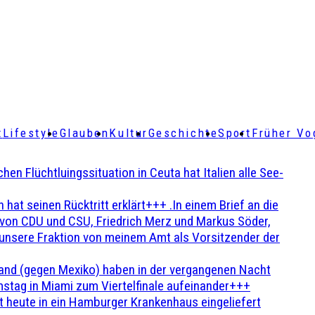
t
Lifestyle
Glauben
Kultur
Geschichte
Sport
Früher Vo
Flüchtluingssituation in Ceuta hat Italien alle See-
t seinen Rücktritt erklärt+++ .In einem Brief an die
en von CDU und CSU, Friedrich Merz und Markus Söder,
 unsere Fraktion von meinem Amt als Vorsitzender der
and (gegen Mexiko) haben in der vergangenen Nacht
stag in Miami zum Viertelfinale aufeinander+++
 heute in ein Hamburger Krankenhaus eingeliefert