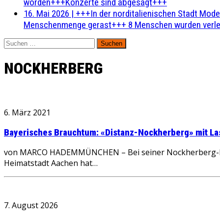
worden+++Konzerte sind abgesagt+++
16. Mai 2026
|
+++In der norditalienischen Stadt Mode
Menschenmenge gerast+++ 8 Menschen wurden verlet
Suchen
nach:
NOCKHERBERG
6. März 2021
Bayerisches Brauchtum: «Distanz-Nockherberg» mit La
von MARCO HADEMMÜNCHEN – Bei seiner Nockherberg-Premi
Heimatstadt Aachen hat…
7. August 2026