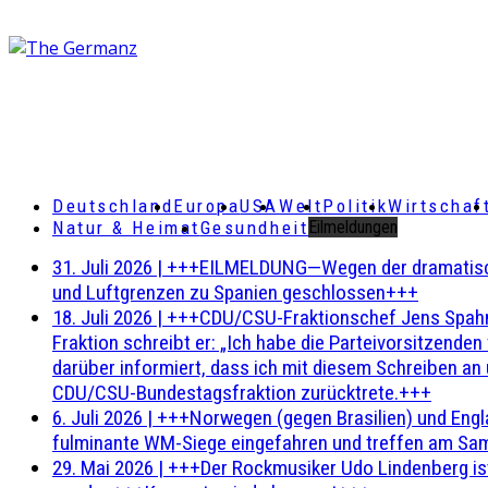
Deutschland
Europa
USA
Welt
Politik
Wirtschaf
Natur & Heimat
Gesundheit
Eilmeldungen
31. Juli 2026
|
+++EILMELDUNG—Wegen der dramatischen 
und Luftgrenzen zu Spanien geschlossen+++
18. Juli 2026
|
+++CDU/CSU-Fraktionschef Jens Spahn ha
Fraktion schreibt er: „Ich habe die Parteivorsitzend
darüber informiert, dass ich mit diesem Schreiben an
CDU/CSU-Bundestagsfraktion zurücktrete.+++
6. Juli 2026
|
+++Norwegen (gegen Brasilien) und Engl
fulminante WM-Siege eingefahren und treffen am Sam
29. Mai 2026
|
+++Der Rockmusiker Udo Lindenberg ist