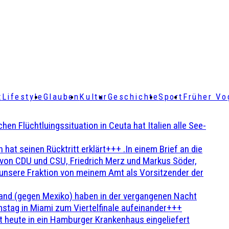
t
Lifestyle
Glauben
Kultur
Geschichte
Sport
Früher Vo
Flüchtluingssituation in Ceuta hat Italien alle See-
t seinen Rücktritt erklärt+++ .In einem Brief an die
en von CDU und CSU, Friedrich Merz und Markus Söder,
 unsere Fraktion von meinem Amt als Vorsitzender der
and (gegen Mexiko) haben in der vergangenen Nacht
stag in Miami zum Viertelfinale aufeinander+++
 heute in ein Hamburger Krankenhaus eingeliefert