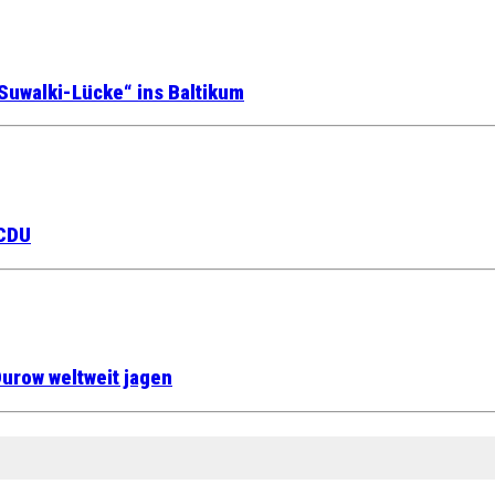
Suwalki-Lücke“ ins Baltikum
 CDU
urow weltweit jagen