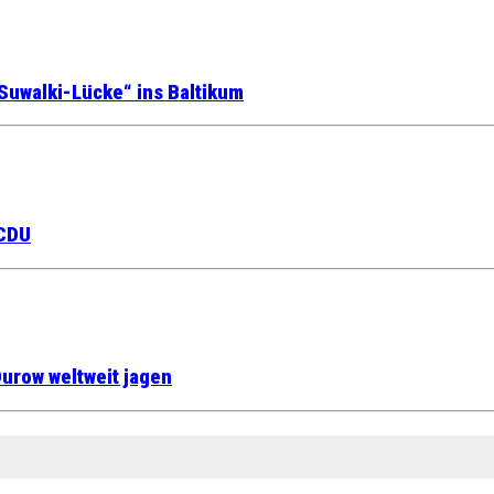
Suwalki-Lücke“ ins Baltikum
 CDU
urow weltweit jagen