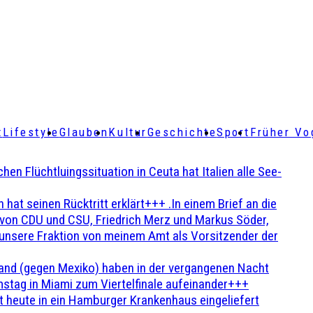
t
Lifestyle
Glauben
Kultur
Geschichte
Sport
Früher Vo
Flüchtluingssituation in Ceuta hat Italien alle See-
t seinen Rücktritt erklärt+++ .In einem Brief an die
en von CDU und CSU, Friedrich Merz und Markus Söder,
 unsere Fraktion von meinem Amt als Vorsitzender der
and (gegen Mexiko) haben in der vergangenen Nacht
stag in Miami zum Viertelfinale aufeinander+++
 heute in ein Hamburger Krankenhaus eingeliefert