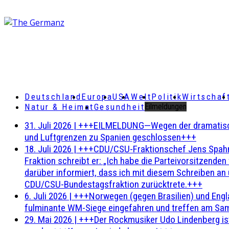
Deutschland
Europa
USA
Welt
Politik
Wirtschaf
Natur & Heimat
Gesundheit
Eilmeldungen
31. Juli 2026
|
+++EILMELDUNG—Wegen der dramatischen 
und Luftgrenzen zu Spanien geschlossen+++
18. Juli 2026
|
+++CDU/CSU-Fraktionschef Jens Spahn ha
Fraktion schreibt er: „Ich habe die Parteivorsitzend
darüber informiert, dass ich mit diesem Schreiben an
CDU/CSU-Bundestagsfraktion zurücktrete.+++
6. Juli 2026
|
+++Norwegen (gegen Brasilien) und Engl
fulminante WM-Siege eingefahren und treffen am Sam
29. Mai 2026
|
+++Der Rockmusiker Udo Lindenberg ist