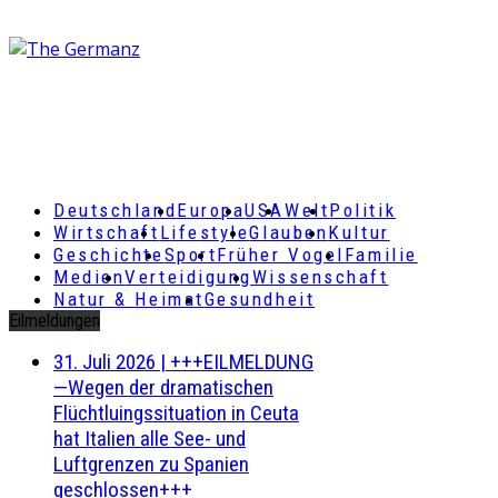
Deutschland
Europa
USA
Welt
Politik
Wirtschaft
Lifestyle
Glauben
Kultur
Geschichte
Sport
Früher Vogel
Familie
Medien
Verteidigung
Wissenschaft
Natur & Heimat
Gesundheit
Eilmeldungen
31. Juli 2026
|
+++EILMELDUNG
—Wegen der dramatischen
Flüchtluingssituation in Ceuta
hat Italien alle See- und
Luftgrenzen zu Spanien
geschlossen+++