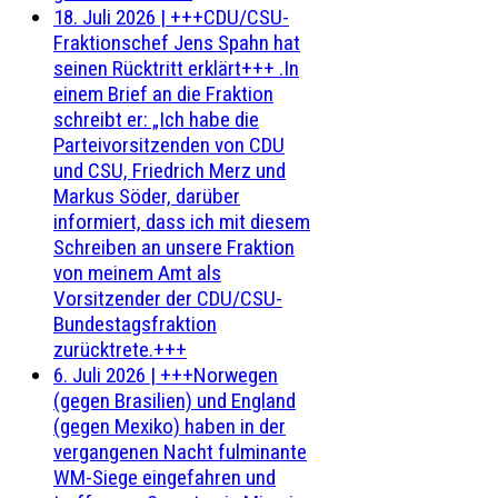
18. Juli 2026
|
+++CDU/CSU-
Fraktionschef Jens Spahn hat
seinen Rücktritt erklärt+++ .In
einem Brief an die Fraktion
schreibt er: „Ich habe die
Parteivorsitzenden von CDU
und CSU, Friedrich Merz und
Markus Söder, darüber
informiert, dass ich mit diesem
Schreiben an unsere Fraktion
von meinem Amt als
Vorsitzender der CDU/CSU-
Bundestagsfraktion
zurücktrete.+++
6. Juli 2026
|
+++Norwegen
(gegen Brasilien) und England
(gegen Mexiko) haben in der
vergangenen Nacht fulminante
WM-Siege eingefahren und