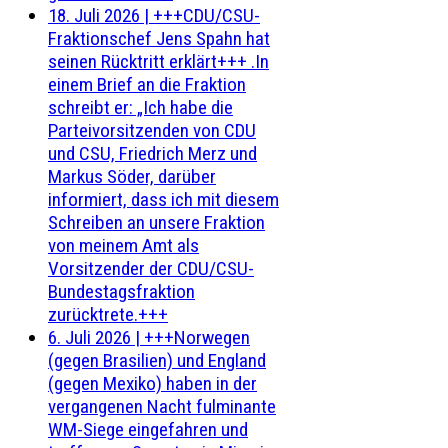
18. Juli 2026
|
+++CDU/CSU-
Fraktionschef Jens Spahn hat
seinen Rücktritt erklärt+++ .In
einem Brief an die Fraktion
schreibt er: „Ich habe die
Parteivorsitzenden von CDU
und CSU, Friedrich Merz und
Markus Söder, darüber
informiert, dass ich mit diesem
Schreiben an unsere Fraktion
von meinem Amt als
Vorsitzender der CDU/CSU-
Bundestagsfraktion
zurücktrete.+++
6. Juli 2026
|
+++Norwegen
(gegen Brasilien) und England
(gegen Mexiko) haben in der
vergangenen Nacht fulminante
WM-Siege eingefahren und