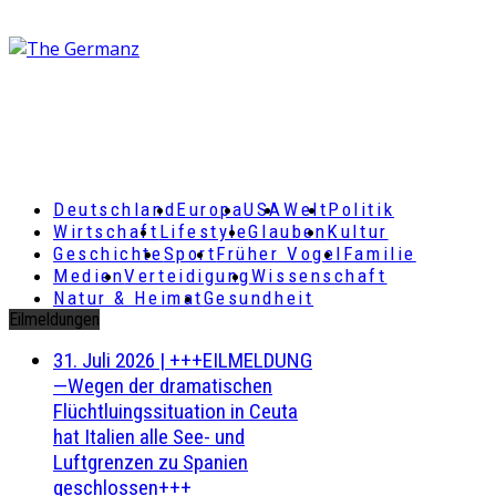
Deutschland
Europa
USA
Welt
Politik
Wirtschaft
Lifestyle
Glauben
Kultur
Geschichte
Sport
Früher Vogel
Familie
Medien
Verteidigung
Wissenschaft
Natur & Heimat
Gesundheit
Eilmeldungen
31. Juli 2026
|
+++EILMELDUNG
—Wegen der dramatischen
Flüchtluingssituation in Ceuta
hat Italien alle See- und
Luftgrenzen zu Spanien
geschlossen+++